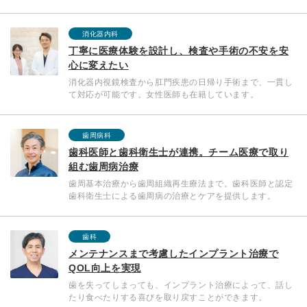
消化器内科
丁寧に医療体験を設計し、検査や手術の不安を安
心に変えたい
消化器内視鏡検査から肛門疾患の日帰り手術まで、一貫し
て対応が可能です。女性医師も在籍しています。
歯周病科
歯科医師と歯科衛生士が連携。チーム医療で取り
組む歯周病治療
歯周基本治療から歯周組織再生療法まで。歯科医師と認定
歯科衛生士による歯周病の治療とケアを提供します。
歯科
メンテナンスまで考慮したインプラント治療で
QOL向上を実現
歯を失ってしまっても、インプラント治療によって、話し
たり食べたりする喜びを取り戻すことができます。