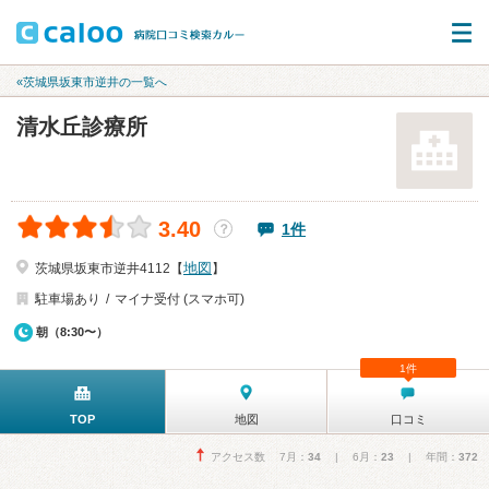
«茨城県坂東市逆井の一覧へ
清水丘診療所
3.40
1件
？
地図
茨城県坂東市逆井4112【
】
駐車場あり
マイナ受付 (スマホ可)
朝（8:30〜）
1件
TOP
地図
口コミ
アクセス数 7月：
34
| 6月：
23
| 年間：
372