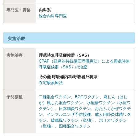
専門医・資格
内科系
総合内科専門医
実施治療
実施治療
睡眠時無呼吸症候群（SAS）
CPAP（経鼻的持続陽圧呼吸療法）による睡眠時無
呼吸症候群（SAS）の治療
その他 呼吸器内科/呼吸器外科系
在宅酸素療法
予防接種
二種混合ワクチン
、
BCGワクチン
、
麻しん（はし
か）風しん混合ワクチン
、
水疱瘡ワクチン（水痘ワ
クチン）
、
日本脳炎ワクチン
、
おたふくかぜワクチ
ン
、
インフルエンザ予防接種
、
成人用肺炎球菌ワク
チン
、
破傷風ワクチン（単独）
、
ポリオワクチン
（単独）
、
四種混合ワクチン