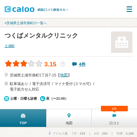
«茨城県土浦市港町の一覧へ
つくばメンタルクリニック
土浦駅
3.15
4件
？
地図
茨城県土浦市港町1丁目7-15【
】
駐車場あり
電子決済可
マイナ受付 (スマホ可)
電子処方せん対応
土曜・日曜も診療
夜（〜21:00）
4件
TOP
地図
口コミ
アクセス数 7月：
225
| 6月：
293
| 年間：
3,186