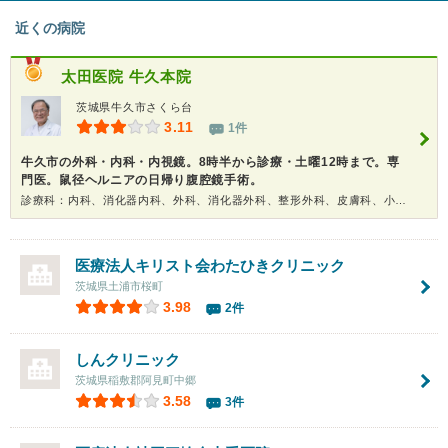
近くの病院
太田医院 牛久本院
茨城県牛久市さくら台
3.11
1件
牛久市の外科・内科・内視鏡。8時半から診療・土曜12時まで。専
門医。鼠径ヘルニアの日帰り腹腔鏡手術。
診療科：内科、消化器内科、外科、消化器外科、整形外科、皮膚科、小児科、内視鏡、健康診断
医療法人キリスト会
わたひきクリニック
茨城県土浦市桜町
3.98
2件
しんクリニック
茨城県稲敷郡阿見町中郷
3.58
3件