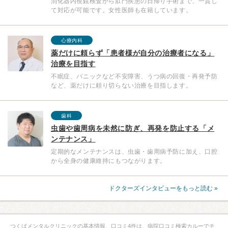
消化器内視鏡検査から肛門疾患の日帰り手術まで、一貫し
て対応が可能です。女性医師も在籍しています。
心療内科
薬だけに頼らず「患者様が自分の治療者になる」
治療を目指す
不眠症、パニックなど不安障害、うつ病の回復・再発予防
など、薬だけに頼り切らない治療を目指します。
歯科
虫歯や歯周病を未然に防ぎ、再発を防止する「メ
ンテナンス」
定期的なメンテナンスは、虫歯・歯周病予防に加え、口腔
から全身の健康維持にもつながります。
ドクターズインタビューをもっと読む »
つくばメンタルクリニックの基本情報、口コミ4件は、病院口コミ検索カルーでチ