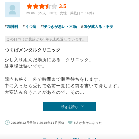
3.5
mi-na.（本人・30代・女性・掲載口コミ6件）
精神科
うつ病
寝つきが悪い・不眠
気が滅入る・不安
この口コミは受診から5年以上経過しています。
つくばメンタルクリニック
少し入り組んだ場所にある、クリニック。
駐車場は狭いです。
院内も狭く、外で時間まで順番待ちをします。
中に入ったら受付で名前一覧に名前を書いて待ちます。
大変込み合うことがあるので、その...
続きを読む
2010年12月受診 / 2015年11月投稿
5人が参考になった