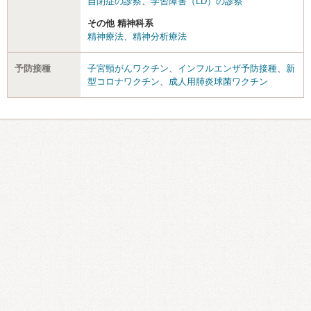
自閉症の診察
、
学習障害（LD）の診察
その他 精神科系
精神療法
、
精神分析療法
予防接種
子宮頸がんワクチン
、
インフルエンザ予防接種
、
新
型コロナワクチン
、
成人用肺炎球菌ワクチン