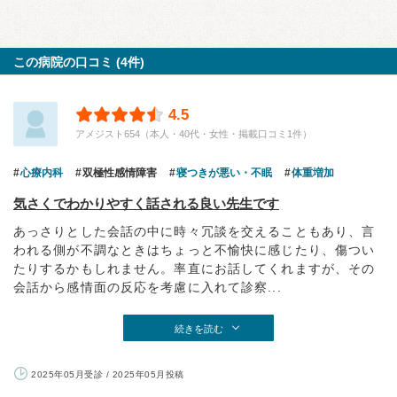
この病院の口コミ (4件)
4.5
アメジスト654（本人・40代・女性・掲載口コミ1件）
心療内科
双極性感情障害
寝つきが悪い・不眠
体重増加
気さくでわかりやすく話される良い先生です
あっさりとした会話の中に時々冗談を交えることもあり、言
われる側が不調なときはちょっと不愉快に感じたり、傷つい
たりするかもしれません。率直にお話してくれますが、その
会話から感情面の反応を考慮に入れて診察...
続きを読む
2025年05月受診 / 2025年05月投稿