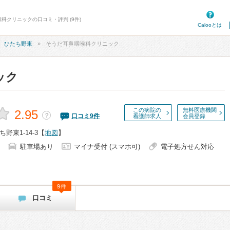
科クリニックの口コミ・評判 (9件)
Calooとは
ひたち野東
そうだ耳鼻咽喉科クリニック
ック
この病院の
無料医療機関
2.95
？
口コミ
9
件
看護師求人
会員登録
野東1-14-3
【
地図
】
駐車場あり
マイナ受付 (スマホ可)
電子処方せん対応
9件
口コミ