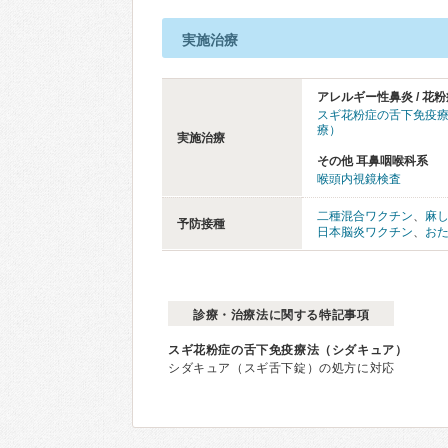
実施治療
アレルギー性鼻炎 / 花粉
スギ花粉症の舌下免疫
療）
実施治療
その他 耳鼻咽喉科系
喉頭内視鏡検査
二種混合ワクチン
、
麻
予防接種
日本脳炎ワクチン
、
お
診療・治療法に関する特記事項
スギ花粉症の舌下免疫療法（シダキュア）
シダキュア（スギ舌下錠）の処方に対応