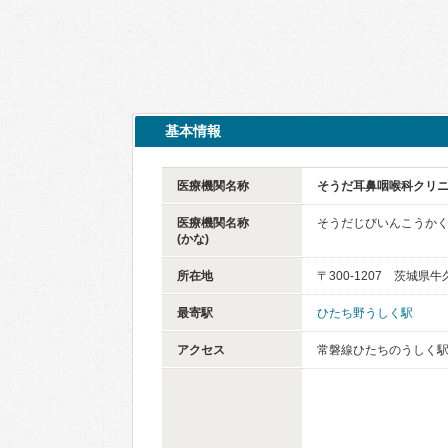
基本情報
医療機関名称
そうだ耳鼻咽喉科クリ
医療機関名称
そうだじびいんこうか
(かな)
所在地
〒300-1207 茨城県牛
最寄駅
ひたち野うしく駅
アクセス
常磐線ひたちのうしく