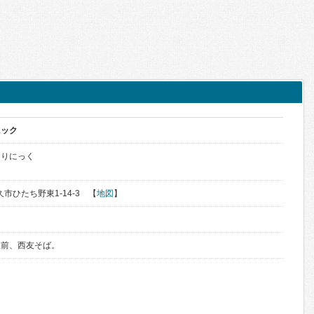
ニック
くりにっく
久市ひたち野東1-14-3 【
地図
】
駅前、西友そば。