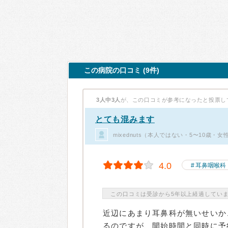
この病院の口コミ (9件)
3人中3人
が、この口コミが参考になったと投票し
とても混みます
mixednuts（本人ではない・5〜10歳・
4.0
耳鼻咽喉科
この口コミは受診から5年以上経過してい
近辺にあまり耳鼻科が無いせいか
るのですが、開始時間と同時に予