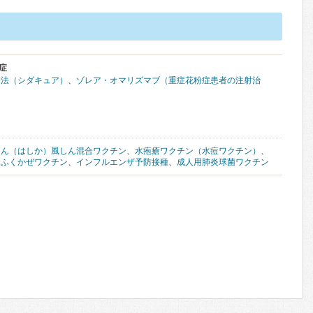
症
療法（シダキュア）
、
ゾレア・オマリズマブ（重症花粉症患者の注射治
しん（はしか）風しん混合ワクチン
、
水疱瘡ワクチン（水痘ワクチン）
、
たふくかぜワクチン
、
インフルエンザ予防接種
、
成人用肺炎球菌ワクチン