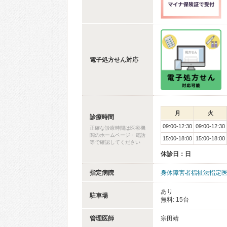
電子処方せん対応
月
火
診療時間
09:00-12:30
09:00-12:30
正確な診療時間は医療機
関のホームページ・電話
15:00-18:00
15:00-18:00
等で確認してください
休診日：日
指定病院
身体障害者福祉法指定
あり
駐車場
無料: 15台
管理医師
宗田靖