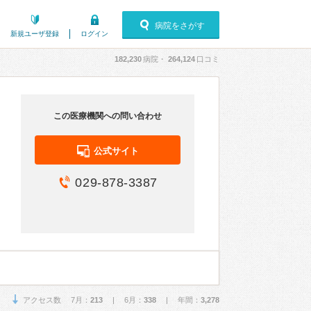
病院をさがす
新規ユーザ登録
ログイン
182,230
病院・
264,124
口コミ
この医療機関への問い合わせ
公式サイト
029-878-3387
アクセス数 7月：
213
| 6月：
338
| 年間：
3,278