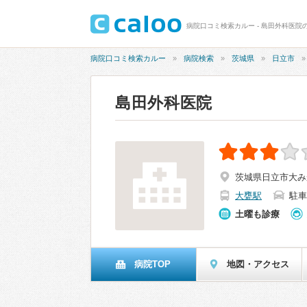
病院口コミ検索カルー - 島田外科医院の
病院口コミ検索カルー
病院検索
茨城県
日立市
島田外科医院
茨城県日立市大みか町
大甕駅
駐車
土曜も診療
病院TOP
地図・アクセス