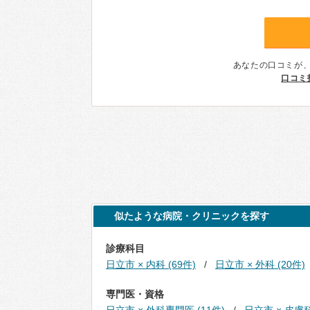
あなたの口コミが
口コミ
似たような病院・クリニックを探す
診療科目
日立市 × 内科 (69件)
日立市 × 外科 (20件)
専門医・資格