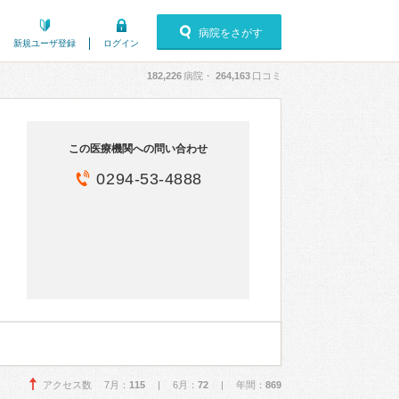
病院をさがす
新規ユーザ登録
ログイン
182,226
病院・
264,163
口コミ
この医療機関への問い合わせ
0294-53-4888
アクセス数 7月：
115
| 6月：
72
| 年間：
869