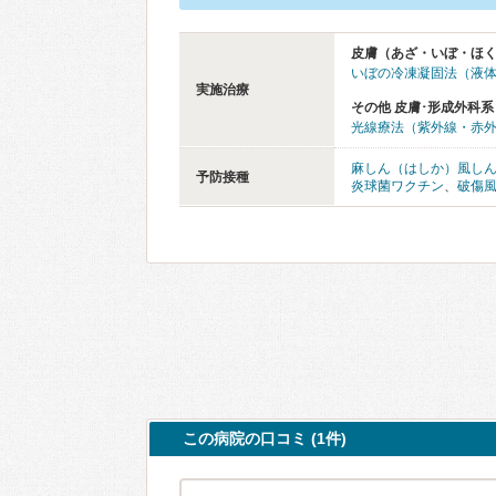
皮膚（あざ・いぼ・ほ
いぼの冷凍凝固法（液
実施治療
その他 皮膚･形成外科系
光線療法（紫外線・赤
麻しん（はしか）風し
予防接種
炎球菌ワクチン
、
破傷
この病院の口コミ (1件)