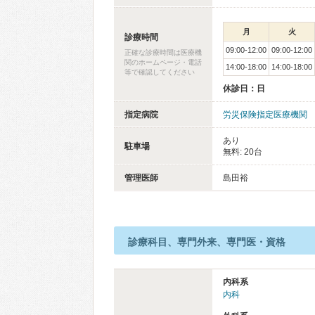
月
火
診療時間
09:00-12:00
09:00-12:00
正確な診療時間は医療機
関のホームページ・電話
14:00-18:00
14:00-18:00
等で確認してください
休診日：日
指定病院
労災保険指定医療機関
あり
駐車場
無料: 20台
管理医師
島田裕
診療科目、専門外来、専門医・資格
内科系
内科