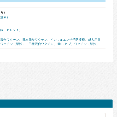
くろ）
体窒素）
外線・ＰＵＶＡ）
ん混合ワクチン
、
日本脳炎ワクチン
、
インフルエンザ予防接種
、
成人用肺
風ワクチン（単独）
、
三種混合ワクチン
、
Hib（ヒブ）ワクチン（単独）