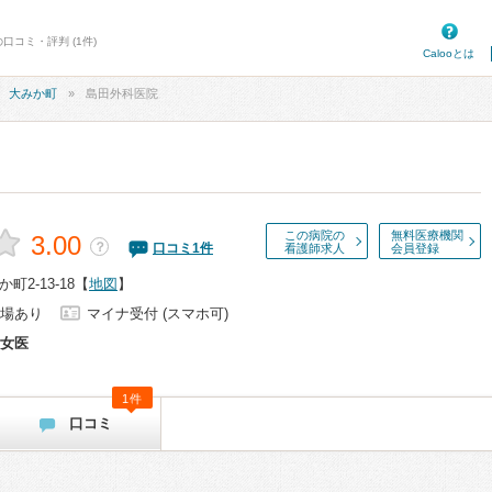
口コミ・評判 (1件)
Calooとは
大みか町
島田外科医院
この病院の
無料医療機関
3.00
？
口コミ
1
件
看護師求人
会員登録
2-13-18
【
地図
】
場あり
マイナ受付 (スマホ可)
女医
1件
口コミ