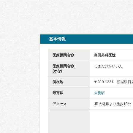
基本情報
医療機関名称
島田外科医院
医療機関名称
しまだげかいいん
(かな)
所在地
〒319-1221 茨城県日
最寄駅
大甕駅
アクセス
JR大甕駅より徒歩10分