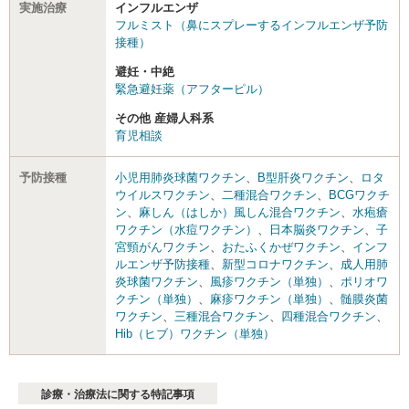
実施治療
インフルエンザ
フルミスト（鼻にスプレーするインフルエンザ予防
接種）
避妊・中絶
緊急避妊薬（アフターピル）
その他 産婦人科系
育児相談
予防接種
小児用肺炎球菌ワクチン
、
B型肝炎ワクチン
、
ロタ
ウイルスワクチン
、
二種混合ワクチン
、
BCGワクチ
ン
、
麻しん（はしか）風しん混合ワクチン
、
水疱瘡
ワクチン（水痘ワクチン）
、
日本脳炎ワクチン
、
子
宮頸がんワクチン
、
おたふくかぜワクチン
、
インフ
ルエンザ予防接種
、
新型コロナワクチン
、
成人用肺
炎球菌ワクチン
、
風疹ワクチン（単独）
、
ポリオワ
クチン（単独）
、
麻疹ワクチン（単独）
、
髄膜炎菌
ワクチン
、
三種混合ワクチン
、
四種混合ワクチン
、
Hib（ヒブ）ワクチン（単独）
診療・治療法に関する特記事項