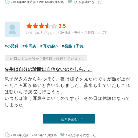
2016年02月受診 / 2016年09月投稿
1人が参考になった
3.5
ハル（本人ではない・3〜5歳・男性・掲載口コミ17件）
小児科
中耳炎
耳が痛い
発熱（子供）
この口コミは受診から5年以上経過しています。
先生は自分の診断に自信ないのかしら。。
息子が夕方から熱っぽく、夜は様子を見たのですが熱が上が
ったころ耳が痛いと言い出しました。鼻水も出ていたしこれ
は朝いちで病院に行こうと。
いつもは違う耳鼻科にいくのですが、その日は休診になって
しまった...
続きを読む
2014年受診 / 2015年11月投稿
14人が参考になった