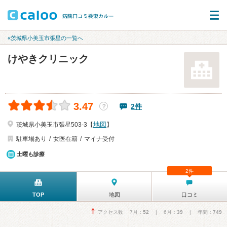
«茨城県小美玉市張星の一覧へ
けやきクリニック
3.47
2件
？
地図
茨城県小美玉市張星503-3【
】
駐車場あり
女医在籍
マイナ受付
土曜も診療
2件
TOP
地図
口コミ
アクセス数 7月：
52
| 6月：
39
| 年間：
749