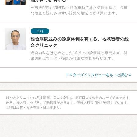
三吉博院長が20年以上積み重ねてきた信頼を基に、高度
な検査と親しみやすい診療で地域に寄り添います。
内科
総合病院並みの診療体制を有する、地域密着の総
合クリニック
総合内科をはじめとした10以上の診療科と専門外来。健
康診断は専門医・技師が詳細な検査を行います。
ドクターズインタビューをもっと読む »
けやきクリニックの基本情報、口コミ2件は、病院口コミ検索カルーでチェック！
内科、婦人科、小児科、予防接種があります。産婦人科専門医が在籍しています。
土曜日診察・女医在籍・駐車場あり。