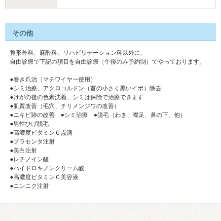
その他
整形外科、麻酔科、リハビリテーション科以外に、
自由診療で下記の項目を自由診療（午後のみ予約制）でやっております。
●巻き爪治（マチワイヤー使用）
●シミ治療、アクロコルドン（首の小さく黒いイボ）除去
●けがの後の色素沈着、シミは保険で治療できます
●肌質改善（毛穴、チリメンジワの改善）
●ニキビ跡の改善 ●シミ治療 ●脱毛（わき、襟足、鼻の下、他）
●男性ひげ脱毛
●高濃度ビタミンＣ点滴
●プラセンタ注射
●美白注射
●レチノイン酸
●ハイドロキノンクリーム酸
●高濃度ビタミンＣ美容液
●ニンニク注射