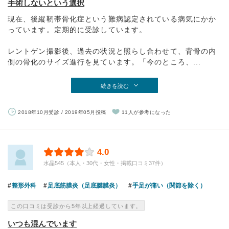
手術しないという選択
現在、後縦靭帯骨化症という難病認定されている病気にかか
っています。定期的に受診しています。
レントゲン撮影後、過去の状況と照らし合わせて、背骨の内
側の骨化のサイズ進行を見ています。「今のところ、...
続きを読む
2018年10月受診 / 2019年05月投稿
11人が参考になった
4.0
水晶545（本人・30代・女性・掲載口コミ37件）
整形外科
足底筋膜炎（足底腱膜炎）
手足が痛い（関節を除く）
この口コミは受診から5年以上経過しています。
いつも混んでいます