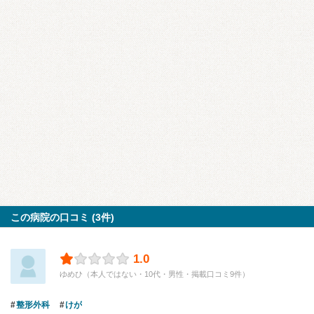
この病院の口コミ (3件)
1.0
ゆめひ（本人ではない・10代・男性・掲載口コミ9件）
整形外科
けが