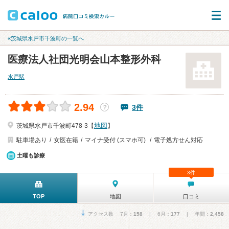
«茨城県水戸市千波町の一覧へ
医療法人社団光明会山本整形外科
水戸駅
2.94
3件
？
地図
茨城県水戸市千波町478-3【
】
駐車場あり
女医在籍
マイナ受付 (スマホ可)
電子処方せん対応
土曜も診療
3件
TOP
地図
口コミ
アクセス数 7月：
158
| 6月：
177
| 年間：
2,458