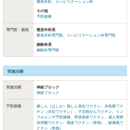
整形外科
、
リハビリテーション科
その他
予防接種
専門医・資格
整形外科系
整形外科専門医
、
リハビリテーション科専門医
麻酔科系
麻酔科専門医
実施治療
実施治療
神経ブロック
神経ブロック
予防接種
麻しん（はしか）風しん混合ワクチン
、
水疱瘡ワク
チン（水痘ワクチン）
、
子宮頸がんワクチン
、
イン
フルエンザ予防接種
、
帯状疱疹ワクチン
、
成人用肺
炎球菌ワクチン
、
風疹ワクチン（単独）
、
破傷風ワ
クチン（単独）