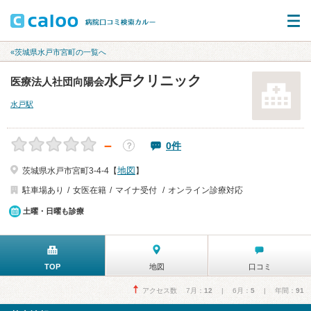
«茨城県水戸市宮町の一覧へ
水戸クリニック
医療法人社団向陽会
水戸駅
－
0件
？
地図
茨城県水戸市宮町3-4-4【
】
駐車場あり
女医在籍
マイナ受付
オンライン診療対応
土曜・日曜も診療
TOP
地図
口コミ
アクセス数 7月：
12
| 6月：
5
| 年間：
91