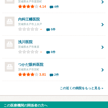
茨城県水戸市渡里町
4.14
4件
内科江幡医院
茨城県水戸市上水戸
－
0件
浅川医院
茨城県水戸市東原
－
0件
つかだ眼科医院
茨城県水戸市宮町
3.81
2件
この近くの病院をもっと見る »
この医療機関の関係者の方へ