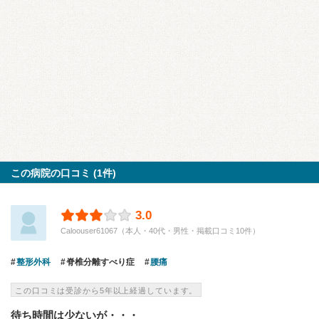
この病院の口コミ (1件)
3.0
Caloouser61067（本人・40代・男性・掲載口コミ10件）
整形外科
脊椎分離すべり症
腰痛
この口コミは受診から5年以上経過しています。
待ち時間は少ないが・・・