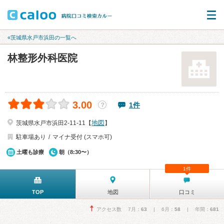
«茨城県水戸市浜田の一覧へ
林整形外科医院
3.00
1件
？
地図
茨城県水戸市浜田2-11-11【
】
駐車場あり
マイナ受付 (スマホ可)
土曜も診療
朝（8:30〜）
1件
TOP
地図
口コミ
アクセス数 7月：
63
| 6月：
58
| 年間：
681