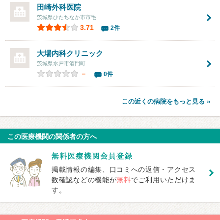
田崎外科医院
茨城県ひたちなか市市毛
3.71
2件
大場内科クリニック
茨城県水戸市酒門町
－
0件
この近くの病院をもっと見る »
この医療機関の関係者の方へ
掲載情報の編集、口コミへの返信・アクセス
数確認などの機能が
無料
でご利用いただけま
す。