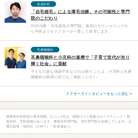
形成外科
「自毛植毛」による薄毛治療。その可能性と専門
院のこだわり
AGA治療・自毛植毛の専門院。最初のカウンセリングか
ら手術までをドクターが一貫して担当します。
耳鼻咽喉科
耳鼻咽喉科と小児科の連携で「子育て世代が光り
輝く社会」に貢献
子どもの急な体調不良などのお困りごとは、小児科と耳鼻
咽喉科の医師に何でもご相談ください。
ドクターズインタビューをもっと読む »
林整形外科医院の基本情報、口コミ1件は、病院口コミ検索カルーでチェック！整
形外科、予防接種があります。整形外科専門医、漢方専門医が在籍しています。土
曜日診察・朝対応（8:30〜）・駐車場あり。