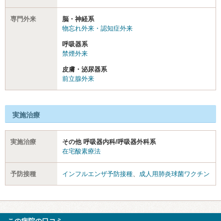
専門外来
脳・神経系
物忘れ外来・認知症外来
呼吸器系
禁煙外来
皮膚・泌尿器系
前立腺外来
実施治療
実施治療
その他 呼吸器内科/呼吸器外科系
在宅酸素療法
予防接種
インフルエンザ予防接種
、
成人用肺炎球菌ワクチン
この病院の口コミ