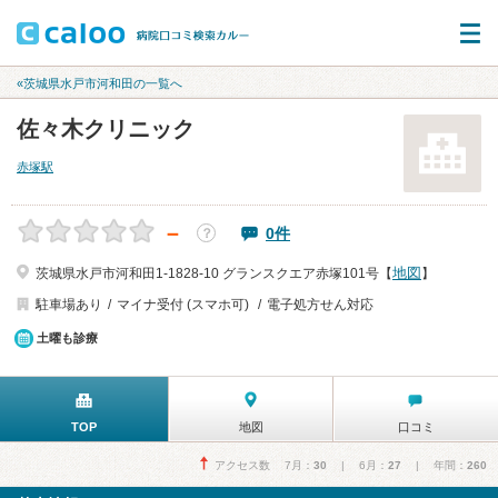
«茨城県水戸市河和田の一覧へ
佐々木クリニック
赤塚駅
－
0件
？
地図
茨城県水戸市河和田1-1828-10 グランスクエア赤塚101号【
】
駐車場あり
マイナ受付 (スマホ可)
電子処方せん対応
土曜も診療
TOP
地図
口コミ
アクセス数 7月：
30
| 6月：
27
| 年間：
260