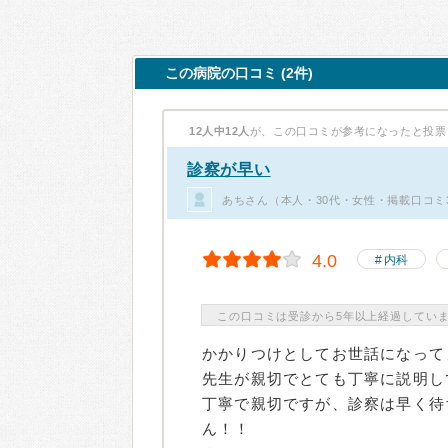
この病院の口コミ (2件)
12人中12人
が、この口コミが参考になったと投票
診察が早い
あちさん（本人・30代・女性・掲載口コミ
4.0
内科
この口コミは受診から5年以上経過してい
かかりつけとしてお世話になって
先生が親切でとても丁寧に説明し
丁寧で親切ですが、診察は早く待
ん！！