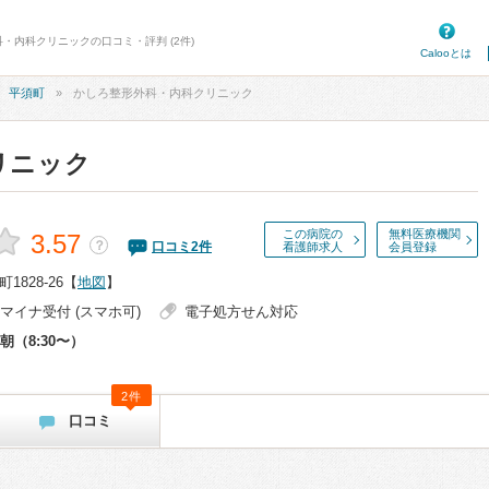
科・内科クリニックの口コミ・評判 (2件)
Calooとは
平須町
かしろ整形外科・内科クリニック
リニック
この病院の
無料医療機関
3.57
？
口コミ
2
件
看護師求人
会員登録
828-26
【
地図
】
マイナ受付 (スマホ可)
電子処方せん対応
朝（8:30〜）
2件
口コミ