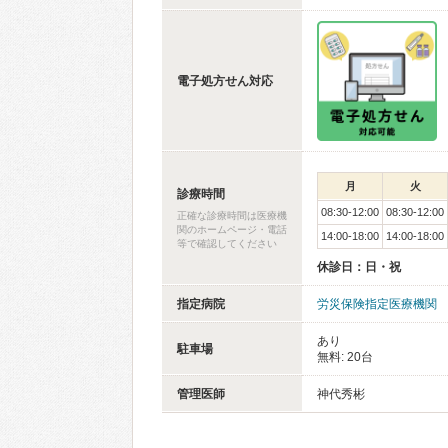
電子処方せん対応
月
火
診療時間
08:30-12:00
08:30-12:00
正確な診療時間は医療機
関のホームページ・電話
14:00-18:00
14:00-18:00
等で確認してください
休診日：日・祝
指定病院
労災保険指定医療機関
あり
駐車場
無料: 20台
管理医師
神代秀彬