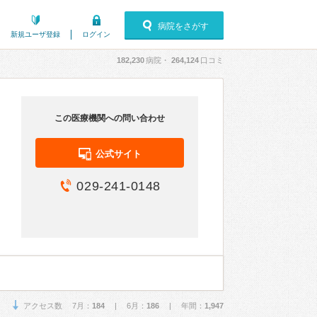
病院をさがす
新規ユーザ登録
ログイン
182,230
病院・
264,124
口コミ
この医療機関への問い合わせ
公式サイト
029-241-0148
アクセス数 7月：
184
| 6月：
186
| 年間：
1,947