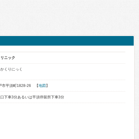
クリニック
いかくりにっく
戸市平須町1828-26 【
地図
】
口下車3分あるいは平須停留所下車3分