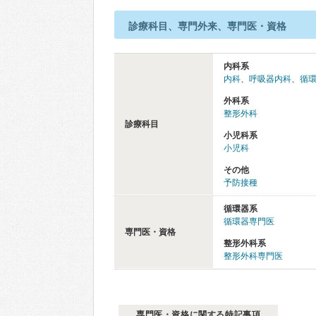
診療科目、専門外来、専門医・資格
内科系
内科
、
呼吸器内科
、
循
外科系
整形外科
診療科目
小児科系
小児科
その他
予防接種
循環器系
循環器専門医
専門医・資格
整形外科系
整形外科専門医
専門医・資格に関する特記事項