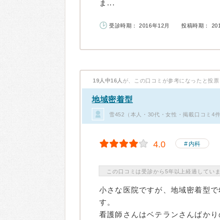
ま...
受診時期： 2016年12月
投稿時期： 20
19人中16人
が、この口コミが参考になったと投票
地域密着型
雪452（本人・30代・女性・掲載口コミ4
4.0
内科
この口コミは受診から5年以上経過してい
小さな医院ですが、地域密着型で
す。
看護師さんはベテランさんばかり