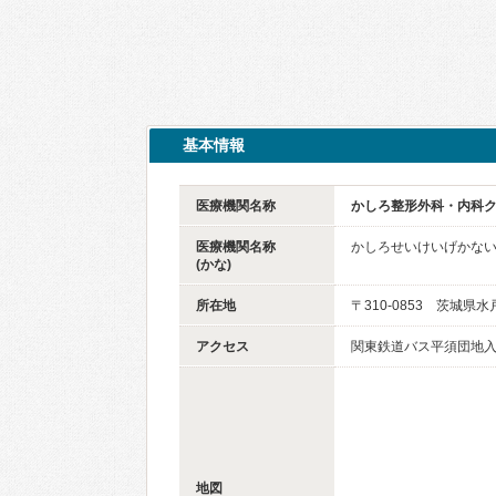
基本情報
医療機関名称
かしろ整形外科・内科
医療機関名称
かしろせいけいげかな
(かな)
所在地
〒310-0853 茨城県水
アクセス
関東鉄道バス平須団地入
地図