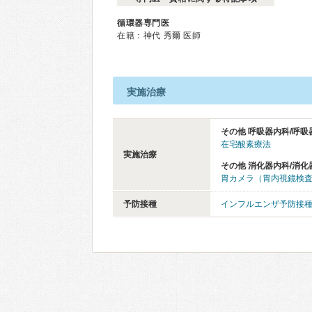
循環器専門医
在籍：神代 秀爾 医師
実施治療
その他 呼吸器内科/呼吸
在宅酸素療法
実施治療
その他 消化器内科/消化
胃カメラ（胃内視鏡検
予防接種
インフルエンザ予防接