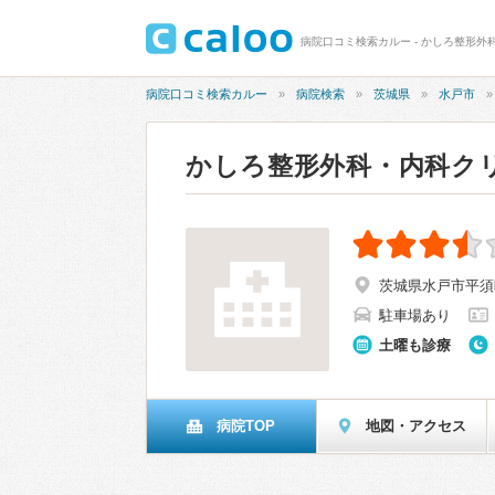
病院口コミ検索カルー - かしろ整形外
病院口コミ検索カルー
病院検索
茨城県
水戸市
かしろ整形外科・内科ク
茨城県水戸市平須町1
駐車場あり
土曜も診療
病院TOP
地図・アクセス