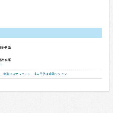
器外科系
器外科系
査）
種
、
新型コロナワクチン
、
成人用肺炎球菌ワクチン