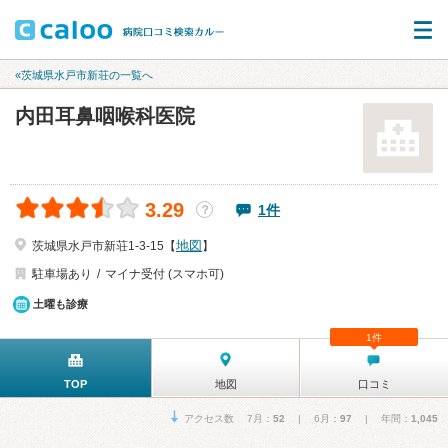
«茨城県水戸市新荘の一覧へ
内田耳鼻咽喉科医院
3.29
1件
？
地図
茨城県水戸市新荘1-3-15【
】
駐車場あり
マイナ受付 (スマホ可)
土曜も診療
1件
TOP
地図
口コミ
アクセス数 7月：
52
| 6月：
97
| 年間：
1,045