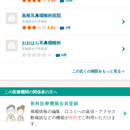
3.99
10件
高根耳鼻咽喉科医院
茨城県水戸市泉町
2.81
2件
おおはら耳鼻咽喉科
茨城県水戸市西原
－
0件
この近くの病院をもっと見る »
この医療機関の関係者の方へ
掲載情報の編集、口コミへの返信・アクセス
数確認などの機能が
無料
でご利用いただけま
す。