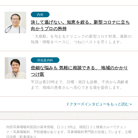
内科
決して逃げない。知恵を絞る。新型コロナに立ち
向かうプロの矜持
「大感動」を与えるクリニックの新型コロナ対策。最新の
知識・情報をベースに、つねにベストを尽くします。
消化器内科
些細な悩みも 気軽に相談できる、 地域のかかり
つけ医
平日は夜10時まで、日曜・祝日も診療。子供から高齢者
まで、地域の患者さんへ安心できる場を提供します。
ドクターズインタビューをもっと読む »
内田耳鼻咽喉科医院の基本情報、口コミ1件は、病院口コミ検索カルーでチェッ
ク！耳鼻咽喉科、予防接種があります。耳鼻咽喉科専門医が在籍しています。土曜
日診察・駐車場あり。