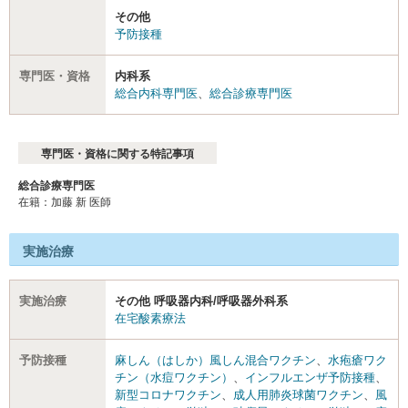
その他
予防接種
専門医・資格
内科系
総合内科専門医
、
総合診療専門医
専門医・資格に関する特記事項
総合診療専門医
在籍：加藤 新 医師
実施治療
実施治療
その他 呼吸器内科/呼吸器外科系
在宅酸素療法
予防接種
麻しん（はしか）風しん混合ワクチン
、
水疱瘡ワク
チン（水痘ワクチン）
、
インフルエンザ予防接種
、
新型コロナワクチン
、
成人用肺炎球菌ワクチン
、
風