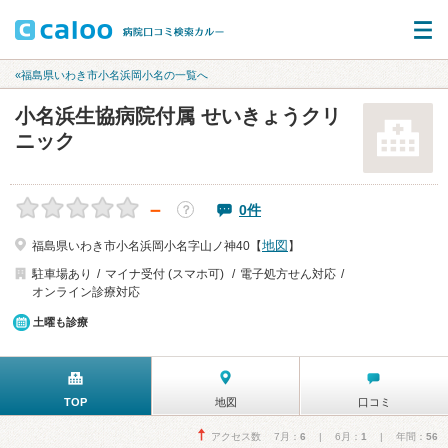
«福島県いわき市小名浜岡小名の一覧へ
小名浜生協病院付属 せいきょうクリ
ニック
－
0件
？
地図
福島県いわき市小名浜岡小名字山ノ神40【
】
駐車場あり
マイナ受付 (スマホ可)
電子処方せん対応
オンライン診療対応
土曜も診療
TOP
地図
口コミ
アクセス数 7月：
6
| 6月：
1
| 年間：
56