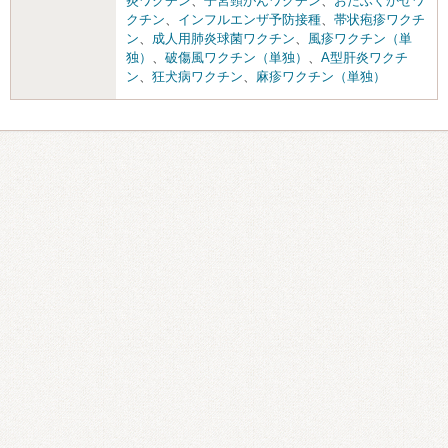
炎ワクチン
、
子宮頸がんワクチン
、
おたふくかぜワ
クチン
、
インフルエンザ予防接種
、
帯状疱疹ワクチ
ン
、
成人用肺炎球菌ワクチン
、
風疹ワクチン（単
独）
、
破傷風ワクチン（単独）
、
A型肝炎ワクチ
ン
、
狂犬病ワクチン
、
麻疹ワクチン（単独）