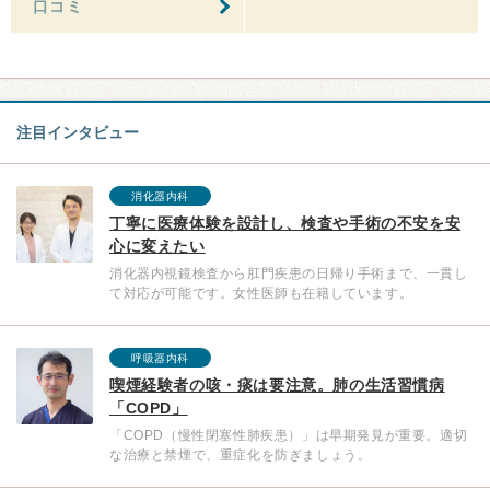
口コミ
注目インタビュー
消化器内科
丁寧に医療体験を設計し、検査や手術の不安を安
心に変えたい
消化器内視鏡検査から肛門疾患の日帰り手術まで、一貫し
て対応が可能です。女性医師も在籍しています。
呼吸器内科
喫煙経験者の咳・痰は要注意。肺の生活習慣病
「COPD」
「COPD（慢性閉塞性肺疾患）」は早期発見が重要。適切
な治療と禁煙で、重症化を防ぎましょう。