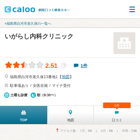
«福島県白河市老久保の一覧へ
いがらし内科クリニック
2.51
1件
？
地図
福島県白河市老久保13番地1【
】
駐車場あり
女医在籍
マイナ受付
土曜も診療
朝（8:30〜）
1件
TOP
地図
口コミ
アクセス数 7月：
59
| 6月：
58
| 年間：
736