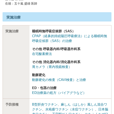
在籍：五十嵐 盛雄 医師
実施治療
実施治療
睡眠時無呼吸症候群（SAS）
CPAP（経鼻的持続陽圧呼吸療法）による睡眠時無
呼吸症候群（SAS）の治療
その他 呼吸器内科/呼吸器外科系
在宅酸素療法
その他 消化器内科/消化器外科系
胃カメラ（胃内視鏡検査）
動脈硬化
動脈硬化の検査（CAVI検査）と治療
ED・包茎の治療
ED治療薬の処方（バイアグラなど）
予防接種
B型肝炎ワクチン
、
麻しん（はしか）風しん混合ワ
クチン
、
水疱瘡ワクチン（水痘ワクチン）
、
日本脳