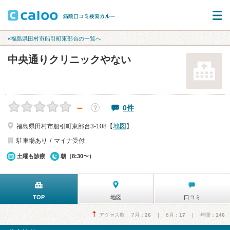
«福島県田村市船引町東部台の一覧へ
中央通りクリニックやない
－
0件
？
地図
福島県田村市船引町東部台3-108【
】
駐車場あり
マイナ受付
土曜も診療
朝（8:30〜）
TOP
地図
口コミ
アクセス数 7月：
26
| 6月：
17
| 年間：
146