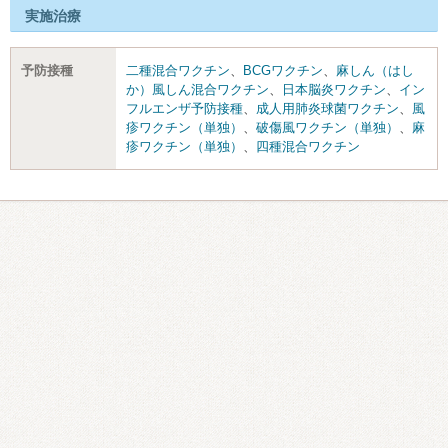
実施治療
予防接種
二種混合ワクチン
、
BCGワクチン
、
麻しん（はし
か）風しん混合ワクチン
、
日本脳炎ワクチン
、
イン
フルエンザ予防接種
、
成人用肺炎球菌ワクチン
、
風
疹ワクチン（単独）
、
破傷風ワクチン（単独）
、
麻
疹ワクチン（単独）
、
四種混合ワクチン