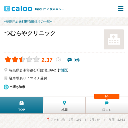
«福島県岩瀬郡鏡石町鏡沼の一覧へ
つむらやクリニック
2.37
3件
？
地図
福島県岩瀬郡鏡石町鏡沼189-2【
】
駐車場あり
マイナ受付
土曜も診療
3件
TOP
地図
口コミ
アクセス数 7月：
102
| 6月：
84
| 年間：
1,011