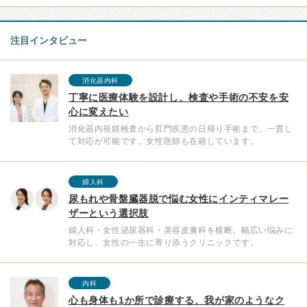
注目インタビュー
消化器内科
丁寧に医療体験を設計し、検査や手術の不安を安
心に変えたい
消化器内視鏡検査から肛門疾患の日帰り手術まで、一貫し
て対応が可能です。女性医師も在籍しています。
婦人科
尿もれや骨盤臓器脱で悩む女性にインティマレー
ザーという選択肢
婦人科・女性泌尿器科・美容皮膚科を横断。幅広い悩みに
対応し、女性の一生に寄り添うクリニックです。
内科
心も身体も1か所で診療する、我が家のようなク