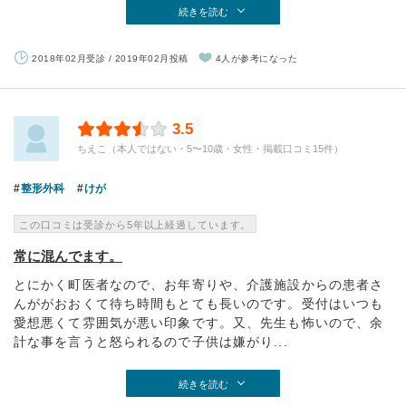
続きを読む
2018年02月受診 / 2019年02月投稿
4人が参考になった
3.5
ちえこ（本人ではない・5〜10歳・女性・掲載口コミ15件）
整形外科
けが
この口コミは受診から5年以上経過しています。
常に混んでます。
とにかく町医者なので、お年寄りや、介護施設からの患者さ
んががおおくて待ち時間もとても長いのです。受付はいつも
愛想悪くて雰囲気が悪い印象です。又、先生も怖いので、余
計な事を言うと怒られるので子供は嫌がり...
続きを読む