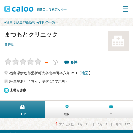
«福島県伊達郡桑折町南半田の一覧へ
まつもとクリニック
桑折駅
－
0件
？
地図
福島県伊達郡桑折町大字南半田字六角15-1【
】
駐車場あり
マイナ受付 (スマホ可)
土曜も診療
TOP
地図
口コミ
アクセス数 7月：
11
| 6月：
3
| 年間：
137