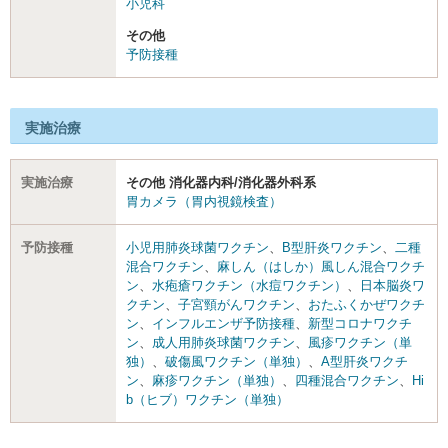
小児科
その他
予防接種
実施治療
実施治療
その他 消化器内科/消化器外科系
胃カメラ（胃内視鏡検査）
予防接種
小児用肺炎球菌ワクチン
、
B型肝炎ワクチン
、
二種
混合ワクチン
、
麻しん（はしか）風しん混合ワクチ
ン
、
水疱瘡ワクチン（水痘ワクチン）
、
日本脳炎ワ
クチン
、
子宮頸がんワクチン
、
おたふくかぜワクチ
ン
、
インフルエンザ予防接種
、
新型コロナワクチ
ン
、
成人用肺炎球菌ワクチン
、
風疹ワクチン（単
独）
、
破傷風ワクチン（単独）
、
A型肝炎ワクチ
ン
、
麻疹ワクチン（単独）
、
四種混合ワクチン
、
Hi
b（ヒブ）ワクチン（単独）