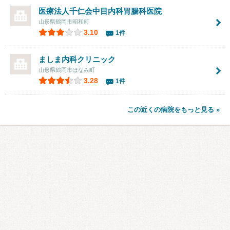
医療法人千仁会
中目内科胃腸科医院
山形県鶴岡市昭和町
3.10
1件
ましま内科クリニック
山形県鶴岡市ほなみ町
3.28
1件
この近くの病院をもっと見る »