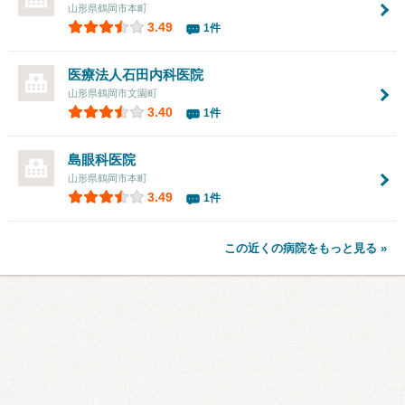
山形県鶴岡市本町
3.49
1件
医療法人
石田内科医院
山形県鶴岡市文園町
3.40
1件
島眼科医院
山形県鶴岡市本町
3.49
1件
この近くの病院をもっと見る »