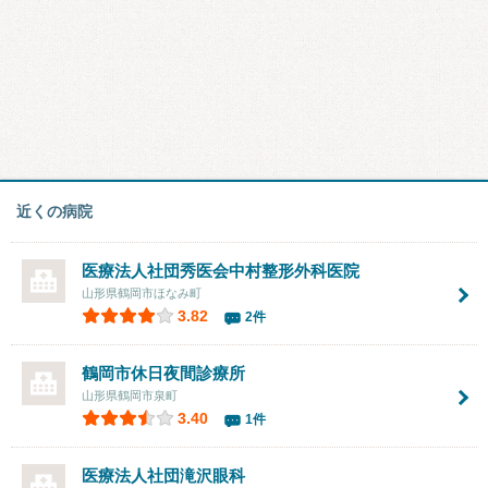
近くの病院
医療法人社団秀医会
中村整形外科医院
山形県鶴岡市ほなみ町
3.82
2件
鶴岡市休日夜間診療所
山形県鶴岡市泉町
3.40
1件
医療法人社団
滝沢眼科