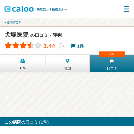
« 病院TOP
犬塚医院
の口コミ・評判
3.44
1件
？
1件
TOP
地図
口コミ
この病院の口コミ (1件)