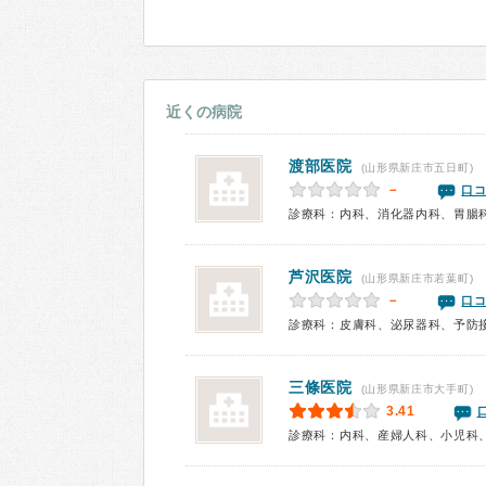
近くの病院
渡部医院
(山形県新庄市五日町)
－
口コ
診療科：内科、消化器内科、胃腸
芦沢医院
(山形県新庄市若葉町)
－
口コ
診療科：皮膚科、泌尿器科、予防
三條医院
(山形県新庄市大手町)
3.41
診療科：内科、産婦人科、小児科