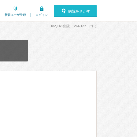
病院をさがす
新規ユーザ登録
ログイン
182,148
病院・
264,127
口コミ