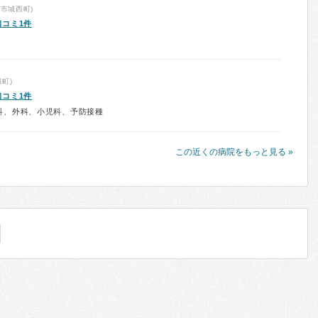
市城西町)
口コミ1件
町)
口コミ1件
科、外科、小児科、予防接種
この近くの病院をもっと見る »