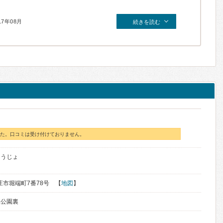
17年08月
続きを読む
た。口コミは受け付けておりません。
ょうじょ
新庄市堀端町7番78号 【
地図
】
上公園裏