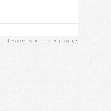
アクセス数 7月：
66
| 6月：
89
| 年間：
1,075