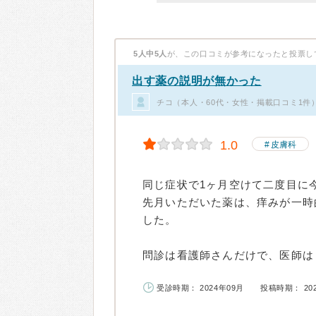
5人中5人
が、この口コミが参考になったと投票し
出す薬の説明が無かった
チコ（本人・60代・女性・掲載口コミ1件
1.0
皮膚科
同じ症状で1ヶ月空けて二度目に
先月いただいた薬は、痒みが一時
した。
問診は看護師さんだけで、医師は「
受診時期： 2024年09月
投稿時期： 20