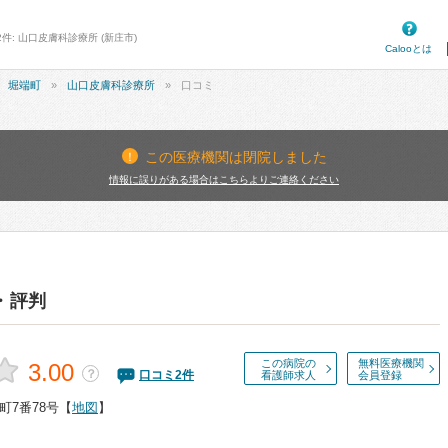
件: 山口皮膚科診療所 (新庄市)
Calooとは
堀端町
山口皮膚科診療所
口コミ
この医療機関は閉院しました
情報に誤りがある場合はこちらよりご連絡ください
・評判
この病院の
無料医療機関
3.00
？
口コミ
2
件
看護師求人
会員登録
町7番78号
【
地図
】