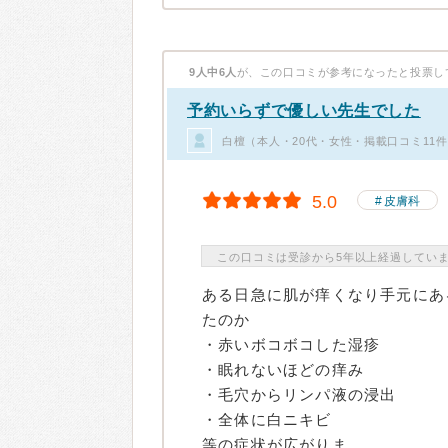
9人中6人
が、この口コミが参考になったと投票し
予約いらずで優しい先生でした
白檀（本人・20代・女性・掲載口コミ11
5.0
皮膚科
この口コミは受診から5年以上経過してい
ある日急に肌が痒くなり手元にあ
たのか
・赤いボコボコした湿疹
・眠れないほどの痒み
・毛穴からリンパ液の浸出
・全体に白ニキビ
等の症状が広がりま...