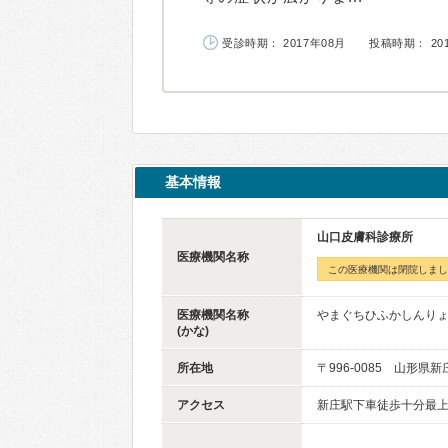
受診時期： 2017年08月
投稿時期： 20
基本情報
山口皮膚科診療所
医療機関名称
この医療機関は閉院しまし
医療機関名称
やまぐちひふかしんり
(かな)
所在地
〒996-0085 山形県
アクセス
新庄駅下車徒歩十分最