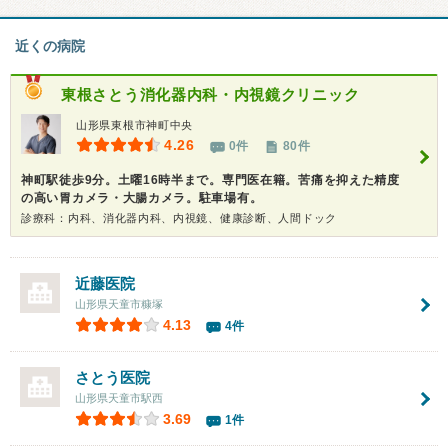
近くの病院
東根さとう消化器内科・内視鏡クリニック
山形県東根市神町中央
4.26
0件
80件
神町駅徒歩9分。土曜16時半まで。専門医在籍。苦痛を抑えた精度
の高い胃カメラ・大腸カメラ。駐車場有。
診療科：内科、消化器内科、内視鏡、健康診断、人間ドック
近藤医院
山形県天童市糠塚
4.13
4件
さとう医院
山形県天童市駅西
3.69
1件