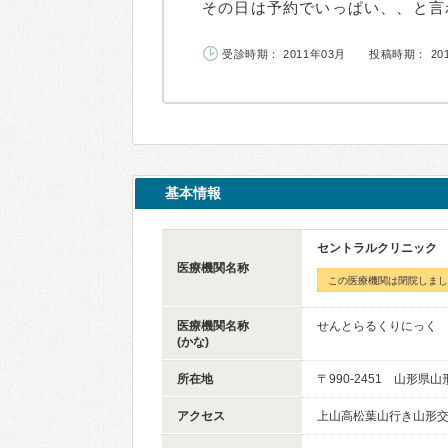
その日は予約でいっぱい、、と言わ
受診時期： 2011年03月
投稿時期： 20
基本情報
セントラルクリニック
医療機関名称
この医療機関は閉院しまし
医療機関名称
せんとらるくりにっく
(かな)
所在地
〒990-2451 山形県
アクセス
上山高松葉山行き山形交