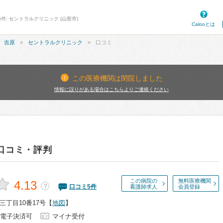
件: セントラルクリニック (山形市)
Calooとは
吉原
セントラルクリニック
口コミ
この医療機関は閉院しました
情報に誤りがある場合はこちらよりご連絡ください
口コミ・評判
この病院の
無料医療機関
4.13
？
口コミ
5
件
看護師求人
会員登録
丁目10番17号
【
地図
】
電子決済可
マイナ受付