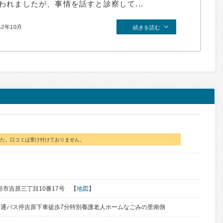
れましたが、事情を話すと診察して...
12年10月
続きを読む
た。口コミは受け付けておりません。
山形市吉原三丁目10番17号 【
地図
】
通バス停吉原下車徒歩7分特別養護老人ホームなごみの里南側