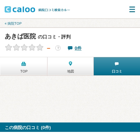
« 病院TOP
あきば医院
の口コミ・評判
－
0件
？
TOP
地図
口コミ
この病院の口コミ (0件)