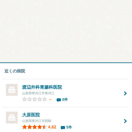
近くの病院
渡辺外科胃腸科医院
山形県寒河江市寒河江
－
0件
大原医院
山形県寒河江市西根
4.62
5件