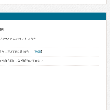
腸科
んかい さんのういちょうか
秋田市山王2丁目1番49号 【
地図
】
役所方面)10分 県庁第2庁舎向い