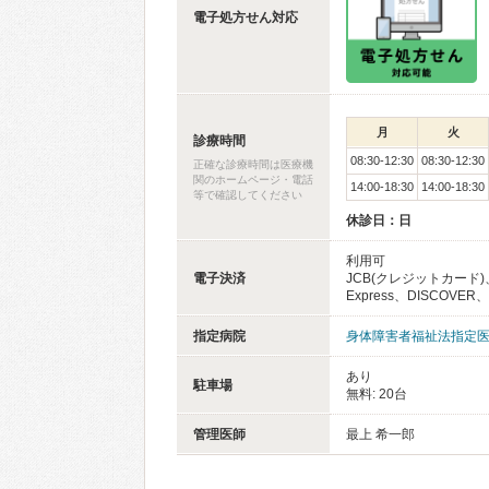
電子処方せん対応
月
火
診療時間
08:30-12:30
08:30-12:30
正確な診療時間は医療機
関のホームページ・電話
14:00-18:30
14:00-18:30
等で確認してください
休診日：日
利用可
電子決済
JCB(クレジットカード)、
Express、DISCOVER、D
指定病院
身体障害者福祉法指定
あり
駐車場
無料: 20台
管理医師
最上 希一郎