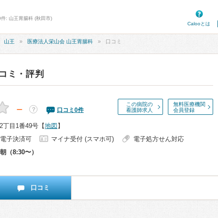
件: 山王胃腸科 (秋田市)
Calooとは
山王
医療法人栄山会 山王胃腸科
口コミ
コミ・評判
この病院の
無料医療機関
－
？
口コミ
0
件
看護師求人
会員登録
丁目1番49号
【
地図
】
電子決済可
マイナ受付 (スマホ可)
電子処方せん対応
朝（8:30〜）
口コミ