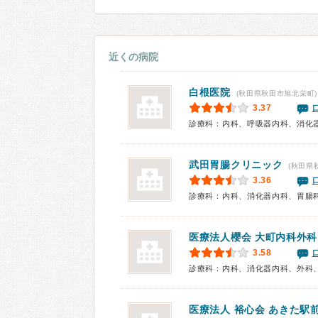
近くの病院
白根医院
(秋田県秋田市旭北栄町)
3.37
武田胃腸クリニック
(秋田県
3.36
診療科：内科、消化器内科、胃腸
医療法人櫻会
大町内科外科
3.58
診療科：内科、消化器内科、外科
医療法人 裕心会 あきた駅