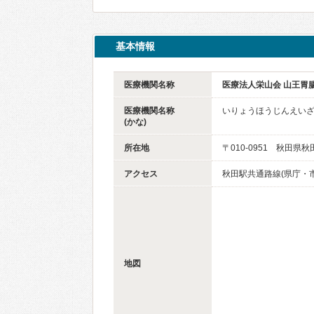
基本情報
医療機関名称
医療法人栄山会 山王胃
医療機関名称
いりょうほうじんえいざ
(かな)
所在地
〒010-0951 秋田県
アクセス
秋田駅共通路線(県庁・市
地図