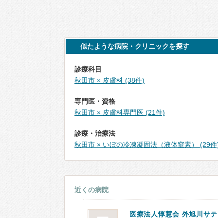
似たような病院・クリニックを探す
診療科目
秋田市 × 皮膚科 (38件)
専門医・資格
秋田市 × 皮膚科専門医 (21件)
診療・治療法
秋田市 × いぼの冷凍凝固法（液体窒素） (29件
近くの病院
医療法人惇慧会 外旭川サ