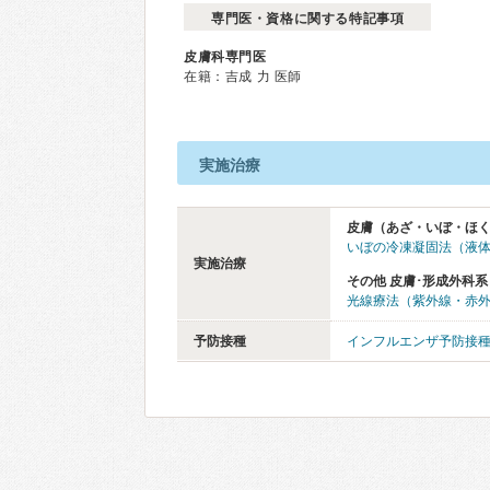
専門医・資格に関する特記事項
皮膚科専門医
在籍：吉成 力 医師
実施治療
皮膚（あざ・いぼ・ほ
いぼの冷凍凝固法（液
実施治療
その他 皮膚･形成外科系
光線療法（紫外線・赤
予防接種
インフルエンザ予防接