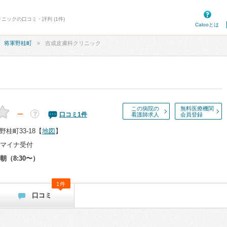
ニックの口コミ・評判 (1件)
Calooとは
将軍野桂町
吉成皮膚科クリニック
この病院の
無料医療機関
－
？
口コミ
1
件
看護師求人
会員登録
桂町33-18
【
地図
】
マイナ受付
朝（8:30〜）
1件
口コミ