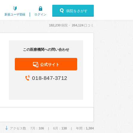
病院をさがす
新規ユーザ登録
ログイン
182,230
病院・
264,124
口コミ
この医療機関への問い合わせ
公式サイト
018-847-3712
アクセス数 7月：
106
| 6月：
138
| 年間：
1,384