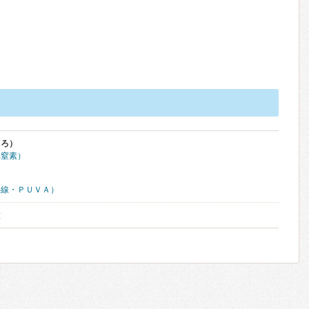
くろ）
体窒素）
外線・ＰＵＶＡ）
種