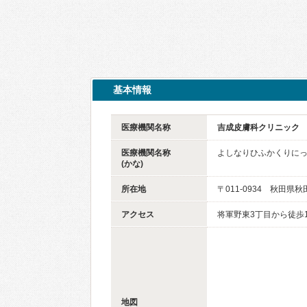
基本情報
医療機関名称
吉成皮膚科クリニック
医療機関名称
よしなりひふかくりに
(かな)
所在地
〒011-0934 秋田県
アクセス
将軍野東3丁目から徒歩
地図