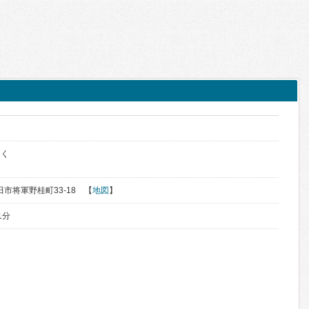
っく
秋田市将軍野桂町33-18 【
地図
】
1分