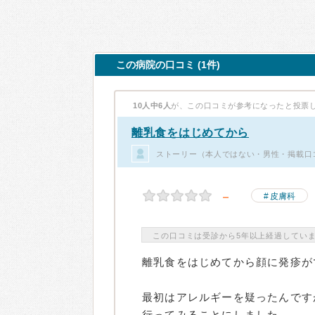
この病院の口コミ (1件)
10人中6人
が、この口コミが参考になったと投票
離乳食をはじめてから
ストーリー（本人ではない・男性・掲載口
－
皮膚科
この口コミは受診から5年以上経過してい
離乳食をはじめてから顔に発疹が
最初はアレルギーを疑ったんです
行ってみることにしました