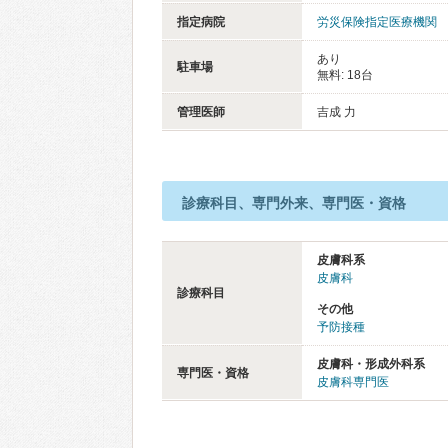
指定病院
労災保険指定医療機関
あり
駐車場
無料: 18台
管理医師
吉成 力
診療科目、専門外来、専門医・資格
皮膚科系
皮膚科
診療科目
その他
予防接種
皮膚科・形成外科系
専門医・資格
皮膚科専門医