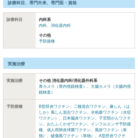
診療科目、専門外来、専門医・資格
診療科目
内科系
内科
、
消化器内科
その他
予防接種
実施治療
実施治療
その他 消化器内科/消化器外科系
胃カメラ（胃内視鏡検査）
、
大腸カメラ（大腸内視
鏡検査）
予防接種
B型肝炎ワクチン
、
二種混合ワクチン
、
麻しん（は
しか）風しん混合ワクチン
、
水疱瘡ワクチン（水痘
ワクチン）
、
日本脳炎ワクチン
、
子宮頸がんワクチ
ン
、
おたふくかぜワクチン
、
インフルエンザ予防接
種
、
成人用肺炎球菌ワクチン
、
風疹ワクチン（単
独）
、
破傷風ワクチン（単独）
、
A型肝炎ワクチ