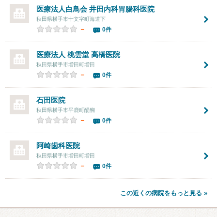
医療法人白鳥会
井田内科胃腸科医院
秋田県横手市十文字町海道下
－
0件
医療法人 桃雲堂
高橋医院
秋田県横手市増田町増田
－
0件
石田医院
秋田県横手市平鹿町醍醐
－
0件
阿崎歯科医院
秋田県横手市増田町増田
－
0件
この近くの病院をもっと見る »