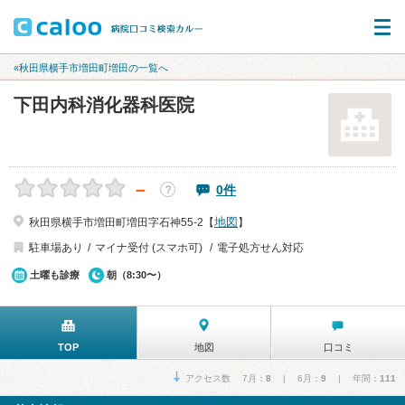
«秋田県横手市増田町増田の一覧へ
下田内科消化器科医院
－
0件
？
地図
秋田県横手市増田町増田字石神55-2【
】
駐車場あり
マイナ受付 (スマホ可)
電子処方せん対応
土曜も診療
朝（8:30〜）
TOP
地図
口コミ
アクセス数 7月：
8
| 6月：
9
| 年間：
111