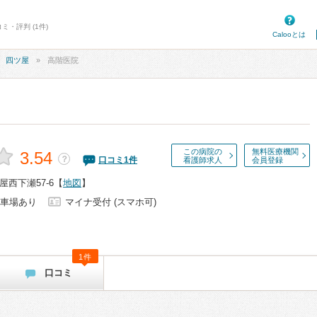
ミ・評判 (1件)
Calooとは
四ツ屋
高階医院
この病院の
無料医療機関
3.54
？
口コミ
1
件
看護師求人
会員登録
西下瀬57-6
【
地図
】
車場あり
マイナ受付 (スマホ可)
1件
口コミ