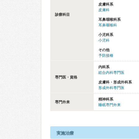
皮膚科系
皮膚科
診療科目
耳鼻咽喉科系
耳鼻咽喉科
小児科系
小児科
その他
予防接種
内科系
総合内科専門医
専門医・資格
皮膚科・形成外科系
形成外科専門医
精神科系
専門外来
睡眠専門外来
実施治療