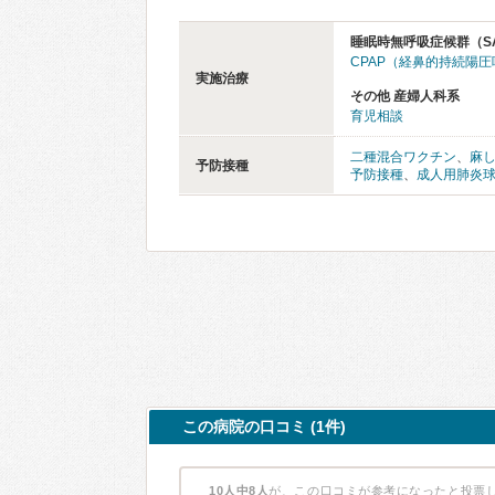
睡眠時無呼吸症候群（S
CPAP（経鼻的持続陽
実施治療
その他 産婦人科系
育児相談
二種混合ワクチン
、
麻
予防接種
予防接種
、
成人用肺炎
この病院の口コミ (1件)
10人中8人
が、この口コミが参考になったと投票