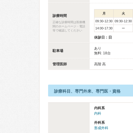
月
火
診療時間
09:30-12:30
09:30-12:30
正確な診療時間は医療機
関のホームページ・電話
14:00-17:30
ー
等で確認してください
休診日：日
あり
駐車場
無料: 18台
管理医師
高階 高
診療科目、専門外来、専門医・資格
内科系
内科
外科系
形成外科