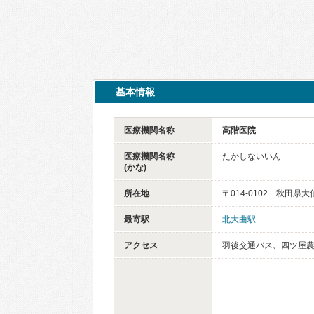
基本情報
医療機関名称
高階医院
医療機関名称
たかしないいん
(かな)
所在地
〒014-0102 秋田県
最寄駅
北大曲駅
アクセス
羽後交通バス、四ツ屋農