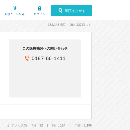
病院をさがす
新規ユーザ登録
ログイン
182,148
病院・
264,127
口コミ
この医療機関への問い合わせ
0187-66-1411
アクセス数 7月：
92
| 6月：
124
| 年間：
1,196