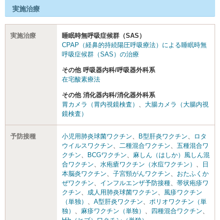
実施治療
実施治療
睡眠時無呼吸症候群（SAS）
CPAP（経鼻的持続陽圧呼吸療法）による睡眠時無
呼吸症候群（SAS）の治療
その他 呼吸器内科/呼吸器外科系
在宅酸素療法
その他 消化器内科/消化器外科系
胃カメラ（胃内視鏡検査）
、
大腸カメラ（大腸内視
鏡検査）
予防接種
小児用肺炎球菌ワクチン
、
B型肝炎ワクチン
、
ロタ
ウイルスワクチン
、
二種混合ワクチン
、
五種混合ワ
クチン
、
BCGワクチン
、
麻しん（はしか）風しん混
合ワクチン
、
水疱瘡ワクチン（水痘ワクチン）
、
日
本脳炎ワクチン
、
子宮頸がんワクチン
、
おたふくか
ぜワクチン
、
インフルエンザ予防接種
、
帯状疱疹ワ
クチン
、
成人用肺炎球菌ワクチン
、
風疹ワクチン
（単独）
、
A型肝炎ワクチン
、
ポリオワクチン（単
独）
、
麻疹ワクチン（単独）
、
四種混合ワクチン
、