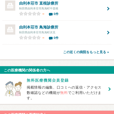
由利本荘市 直根診療所
秋田県由利本荘市鳥海町中直根
－
0件
由利本荘市 鳥海診療所
秋田県由利本荘市鳥海町伏見
－
0件
この近くの病院をもっと見る »
この医療機関の関係者の方へ
掲載情報の編集、口コミへの返信・アクセス
数確認などの機能が
無料
でご利用いただけま
す。