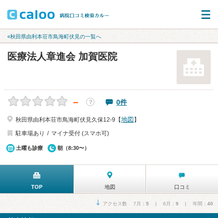
«秋田県由利本荘市鳥海町伏見の一覧へ
医療法人章進会 加賀医院
－
0件
？
地図
秋田県由利本荘市鳥海町伏見久保12-9【
】
駐車場あり
マイナ受付 (スマホ可)
土曜も診療
朝（8:30〜）
TOP
地図
口コミ
アクセス数 7月：
5
| 6月：
9
| 年間：
40