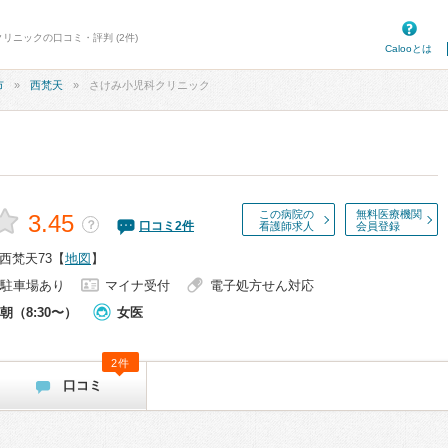
リニックの口コミ・評判 (2件)
Calooとは
市
西梵天
さけみ小児科クリニック
この病院の
無料医療機関
3.45
？
口コミ
2
件
看護師求人
会員登録
西梵天73
【
地図
】
駐車場あり
マイナ受付
電子処方せん対応
朝（8:30〜）
女医
2件
口コミ