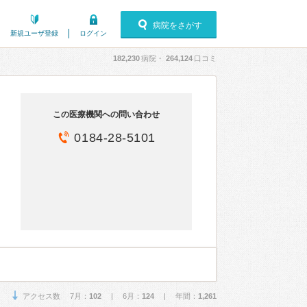
病院をさがす
新規ユーザ登録
ログイン
182,230
病院・
264,124
口コミ
この医療機関への問い合わせ
0184-28-5101
アクセス数 7月：
102
| 6月：
124
| 年間：
1,261