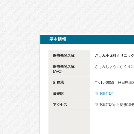
基本情報
医療機関名称
さけみ小児科クリニッ
医療機関名称
さけみしょうにかくり
(かな)
所在地
〒015-0858 秋田県
最寄駅
羽後本荘駅
アクセス
羽後本荘駅から徒歩15