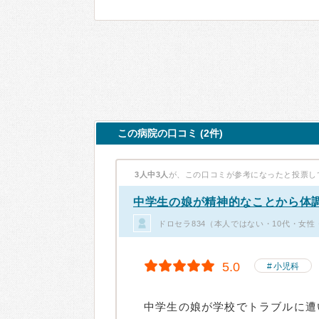
この病院の口コミ (2件)
3人中3人
が、この口コミが参考になったと投票し
中学生の娘が精神的なことから体
ドロセラ834（本人ではない・10代・女性
5.0
小児科
中学生の娘が学校でトラブルに遭