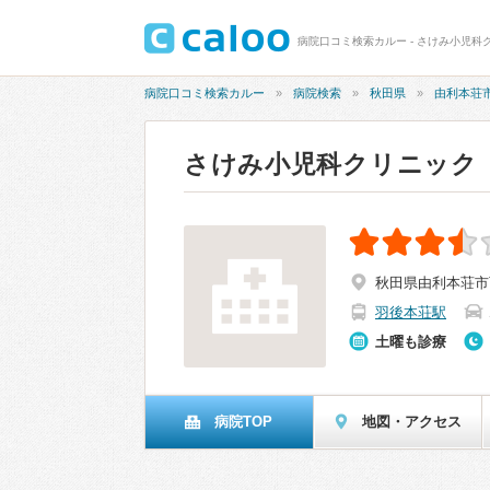
病院口コミ検索カルー - さけみ小児科ク
病院口コミ検索カルー
病院検索
秋田県
由利本荘
さけみ小児科クリニック
秋田県由利本荘市
羽後本荘駅
土曜も診療
病院TOP
地図・アクセス