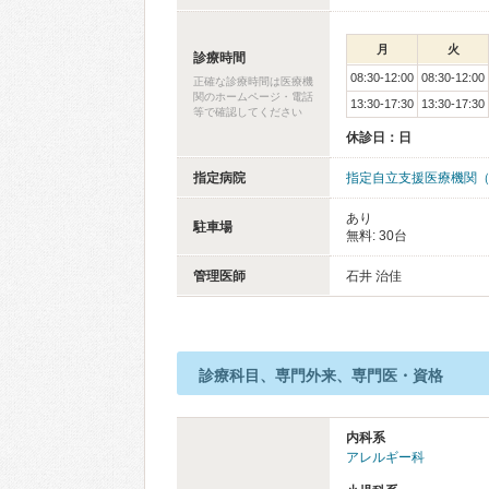
月
火
診療時間
08:30-12:00
08:30-12:00
正確な診療時間は医療機
関のホームページ・電話
13:30-17:30
13:30-17:30
等で確認してください
休診日：日
指定病院
指定自立支援医療機関
あり
駐車場
無料: 30台
管理医師
石井 治佳
診療科目、専門外来、専門医・資格
内科系
アレルギー科