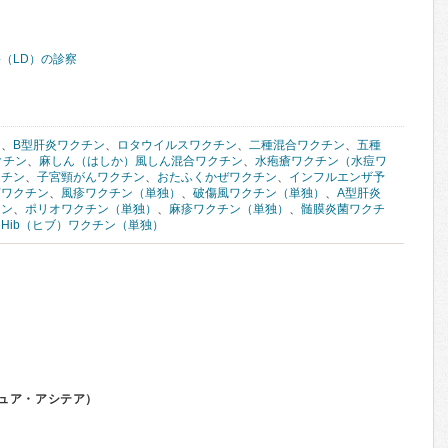
（LD）の診察
ン
、
B型肝炎ワクチン
、
ロタウイルスワクチン
、
二種混合ワクチン
、
五種
クチン
、
麻しん（はしか）風しん混合ワクチン
、
水疱瘡ワクチン（水痘ワ
クチン
、
子宮頸がんワクチン
、
おたふくかぜワクチン
、
インフルエンザ予
菌ワクチン
、
風疹ワクチン（単独）
、
破傷風ワクチン（単独）
、
A型肝炎
チン
、
ポリオワクチン（単独）
、
麻疹ワクチン（単独）
、
髄膜炎菌ワクチ
、
Hib（ヒブ）ワクチン（単独）
ュア・アシテア）