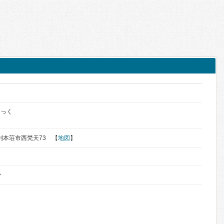
ク
にっく
由利本荘市西梵天73 【
地図
】
分