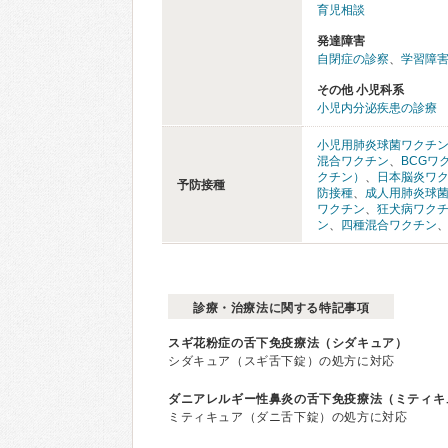
育児相談
発達障害
自閉症の診察
、
学習障害
その他 小児科系
小児内分泌疾患の診療
小児用肺炎球菌ワクチ
混合ワクチン
、
BCGワ
クチン）
、
日本脳炎ワ
予防接種
防接種
、
成人用肺炎球
ワクチン
、
狂犬病ワク
ン
、
四種混合ワクチン
診療・治療法に関する特記事項
スギ花粉症の舌下免疫療法（シダキュア）
シダキュア（スギ舌下錠）の処方に対応
ダニアレルギー性鼻炎の舌下免疫療法（ミティキ
ミティキュア（ダニ舌下錠）の処方に対応