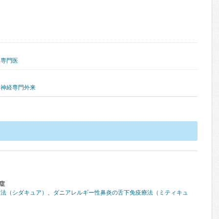
経専門医
児神経専門外来
症
療法（シダキュア）
、
ダニアレルギー性鼻炎の舌下免疫療法（ミティキュ