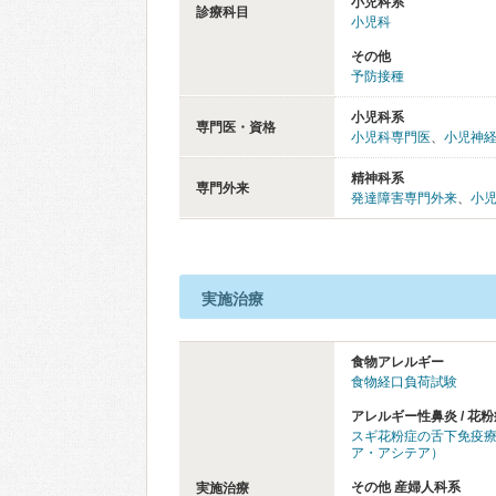
小児科系
診療科目
小児科
その他
予防接種
小児科系
専門医・資格
小児科専門医
、
小児神
精神科系
専門外来
発達障害専門外来
、
小
実施治療
食物アレルギー
食物経口負荷試験
アレルギー性鼻炎 / 花粉
スギ花粉症の舌下免疫
ア・アシテア）
その他 産婦人科系
実施治療