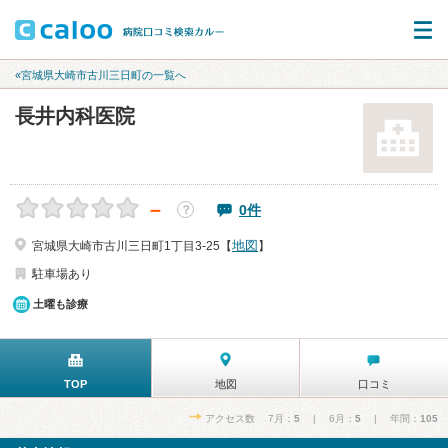
«宮城県大崎市古川三日町の一覧へ
長井内科医院
－
0件
？
地図
宮城県大崎市古川三日町1丁目3-25【
】
駐車場あり
土曜も診療
TOP
地図
口コミ
アクセス数 7月：
5
| 6月：
5
| 年間：
105