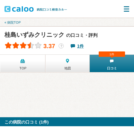
« 病院TOP
桂島いずみクリニック
の口コミ・評判
3.37
1件
？
1件
TOP
地図
口コミ
この病院の口コミ (1件)