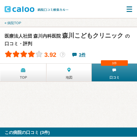
« 病院TOP
森川こどもクリニック
医療法人社団 森川内科医院
の
口コミ・評判
3.92
3件
？
3件
TOP
地図
口コミ
この病院の口コミ (3件)