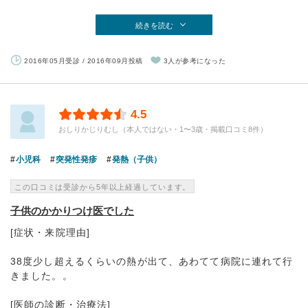
続きを読む
2016年05月受診 / 2016年09月投稿
3人が参考になった
4.5
おしりかじりむし（本人ではない・1〜3歳・掲載口コミ8件）
小児科
突発性発疹
発熱（子供）
この口コミは受診から5年以上経過しています。
子供のかかりつけ医でした
[症状・来院理由]
38度少し超えるくらいの熱が出て、あわてて病院に連れて行
きました。。
[医師の診断・治療法]