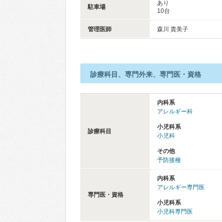
あり
駐車場
10台
管理医師
森川 貴美子
診療科目、専門外来、専門医・資格
内科系
アレルギー科
小児科系
診療科目
小児科
その他
予防接種
内科系
アレルギー専門医
専門医・資格
小児科系
小児科専門医