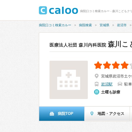
病院口コミ検索カルー - 森川こどもクリ
病院口コミ検索カルー
病院検索
宮城県
岩沼市
森川こ
医療法人社団 森川内科医院
宮城県岩沼市土ケ崎
岩沼駅
駐車
土曜も診療
病院TOP
地図・アクセス