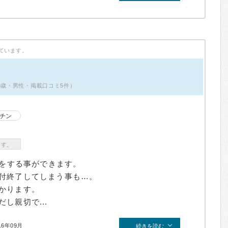
ています。
3歳・男性・掲載口コミ5件）
チン
ます。
約をする事ができます。
付終了してしまう事も…。
かります。
し親切で...
16年09月
続きを読む