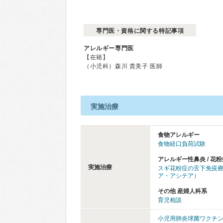
専門医・資格に関する特記事項
アレルギー専門医
【在籍】
（小児科）森川 貴美子 医師
実施治療
食物アレルギー
食物経口負荷試験
アレルギー性鼻炎 / 花粉
実施治療
スギ花粉症の舌下免疫
ア・アシテア）
その他 産婦人科系
育児相談
小児用肺炎球菌ワクチ