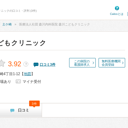
ニックの口コミ・評判 (3件)
Calooとは
土ケ崎
医療法人社団 森川内科医院 森川こどもクリニック
どもクリニック
この病院の
無料医療機関
3.92
？
口コミ
3
件
看護師求人
会員登録
4丁目1-12
【
地図
】
場あり
マイナ受付
3件
口コミ