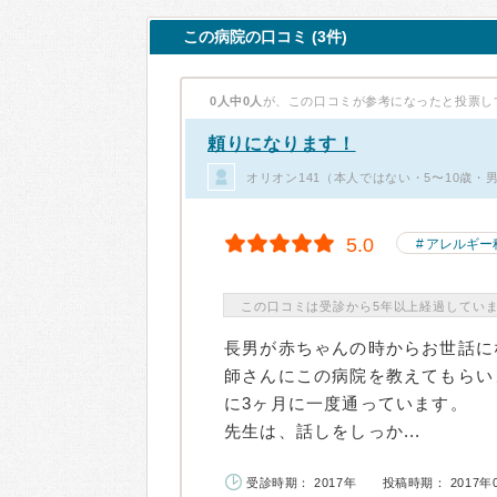
この病院の口コミ (3件)
0人中0人
が、この口コミが参考になったと投票し
頼りになります！
オリオン141（本人ではない・5〜10歳・
5.0
アレルギー
この口コミは受診から5年以上経過してい
長男が赤ちゃんの時からお世話に
師さんにこの病院を教えてもらい
に3ヶ月に一度通っています。
先生は、話しをしっか...
受診時期： 2017年
投稿時期： 2017年