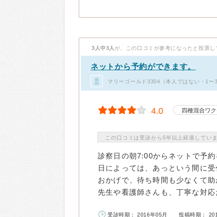
3人中3人
が、この口コミが参考になったと投票し
ネットから予約ができます。
マリーゴールド3304（本人ではない・1〜
4.0
四種混合ワク
この口コミは受診から5年以上経過してい
診察日の朝7:00からネットで予
日によっては、あっという間に受
おかげで、待ち時間も少なくて助
先生や看護師さんも、丁寧な対応だ
受診時期： 2016年05月
投稿時期： 20