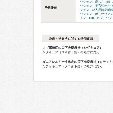
ワクチン
、
麻しん（は
ワクチン
、
子宮頸がん
予防接種
クチン
、
成人用肺炎球
ワクチン
、
ポリオワク
チン
、
Hib（ヒブ）ワ
診療・治療法に関する特記事項
スギ花粉症の舌下免疫療法（シダキュア）
シダキュア（スギ舌下錠）の処方に対応
ダニアレルギー性鼻炎の舌下免疫療法（ミティキ
ミティキュア（ダニ舌下錠）の処方に対応