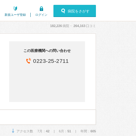
病院をさがす
新規ユーザ登録
ログイン
182,226
病院・
264,163
口コミ
この医療機関への問い合わせ
0223-25-2711
アクセス数 7月：
42
| 6月：
51
| 年間：
605