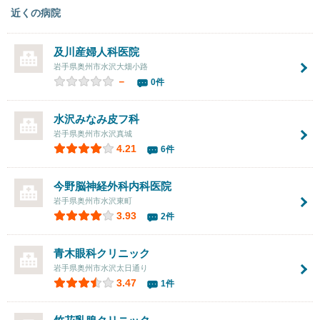
近くの病院
及川産婦人科医院
岩手県奥州市水沢大畑小路
－
0件
水沢みなみ皮フ科
岩手県奥州市水沢真城
4.21
6件
今野脳神経外科内科医院
岩手県奥州市水沢東町
3.93
2件
青木眼科クリニック
岩手県奥州市水沢太日通り
3.47
1件