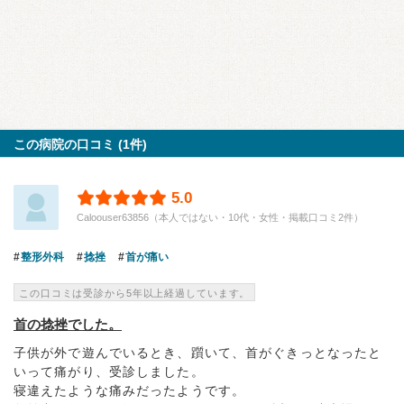
この病院の口コミ (1件)
5.0
Caloouser63856（本人ではない・10代・女性・掲載口コミ2件）
整形外科
捻挫
首が痛い
この口コミは受診から5年以上経過しています。
首の捻挫でした。
子供が外で遊んでいるとき、躓いて、首がぐきっとなったと
いって痛がり、受診しました。
寝違えたような痛みだったようです。