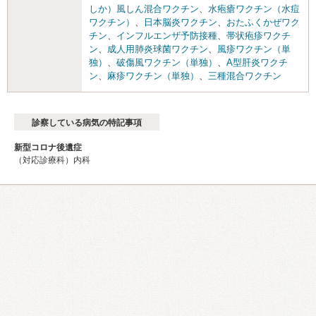
しか）風しん混合ワクチン
、
水疱瘡ワクチン（水痘
ワクチン）
、
日本脳炎ワクチン
、
おたふくかぜワク
チン
、
インフルエンザ予防接種
、
帯状疱疹ワクチ
ン
、
成人用肺炎球菌ワクチン
、
風疹ワクチン（単
独）
、
破傷風ワクチン（単独）
、
A型肝炎ワクチ
ン
、
麻疹ワクチン（単独）
、
三種混合ワクチン
診察している病気の特記事項
新型コロナ後遺症
（対応診療科）内科