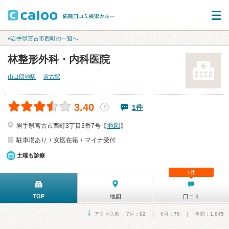
«岩手県宮古市西町の一覧へ
林整形外科・内科医院
山口団地駅
宮古駅
3.40
1件
？
地図
岩手県宮古市西町3丁目3番7号【
】
駐車場あり
女医在籍
マイナ受付
土曜も診療
1件
TOP
地図
口コミ
アクセス数 7月：
62
| 6月：
70
| 年間：
1,045