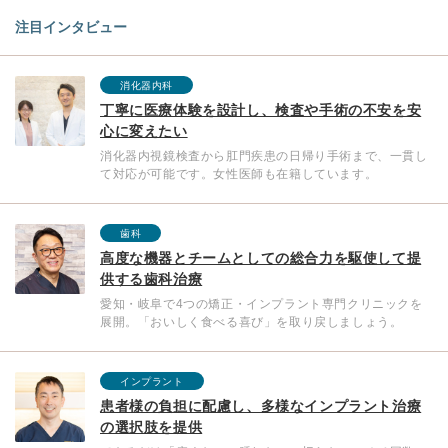
注目インタビュー
消化器内科
丁寧に医療体験を設計し、検査や手術の不安を安
心に変えたい
消化器内視鏡検査から肛門疾患の日帰り手術まで、一貫し
て対応が可能です。女性医師も在籍しています。
歯科
高度な機器とチームとしての総合力を駆使して提
供する歯科治療
愛知・岐阜で4つの矯正・インプラント専門クリニックを
展開。「おいしく食べる喜び」を取り戻しましょう。
インプラント
患者様の負担に配慮し、多様なインプラント治療
の選択肢を提供