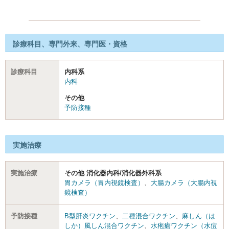
診療科目、専門外来、専門医・資格
診療科目
内科系
内科
その他
予防接種
実施治療
実施治療
その他 消化器内科/消化器外科系
胃カメラ（胃内視鏡検査）
、
大腸カメラ（大腸内視
鏡検査）
予防接種
B型肝炎ワクチン
、
二種混合ワクチン
、
麻しん（は
しか）風しん混合ワクチン
、
水疱瘡ワクチン（水痘