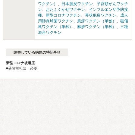
ワクチン）
、
日本脳炎ワクチン
、
子宮頸がんワクチ
ン
、
おたふくかぜワクチン
、
インフルエンザ予防接
種
、
新型コロナワクチン
、
帯状疱疹ワクチン
、
成人
用肺炎球菌ワクチン
、
風疹ワクチン（単独）
、
破傷
風ワクチン（単独）
、
麻疹ワクチン（単独）
、
三種
混合ワクチン
診察している病気の特記事項
新型コロナ後遺症
■受診前相談：必要