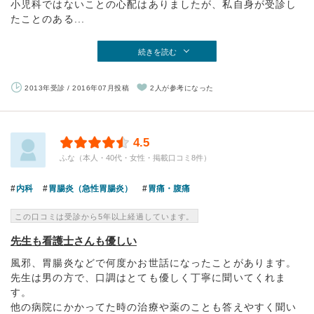
小児科ではないことの心配はありましたが、私自身が受診し
たことのある...
続きを読む
2013年受診 / 2016年07月投稿
2人が参考になった
4.5
ふな（本人・40代・女性・掲載口コミ8件）
内科
胃腸炎（急性胃腸炎）
胃痛・腹痛
この口コミは受診から5年以上経過しています。
先生も看護士さんも優しい
風邪、胃腸炎などで何度かお世話になったことがあります。
先生は男の方で、口調はとても優しく丁寧に聞いてくれま
す。
他の病院にかかってた時の治療や薬のことも答えやすく聞い