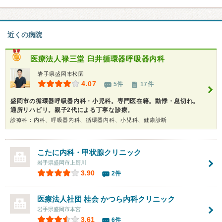
近くの病院
医療法人禄三堂
臼井循環器呼吸器内科
岩手県盛岡市松園
4.07
5件
17件
盛岡市の循環器呼吸器内科・小児科。専門医在籍。動悸・息切れ。
通所リハビリ。親子2代による丁寧な診療。
診療科：内科、呼吸器内科、循環器内科、小児科、健康診断
こたに内科・甲状腺クリニック
岩手県盛岡市上厨川
3.90
2件
医療法人社団 桂会 かつら内科クリニック
岩手県盛岡市本宮
3.61
6件