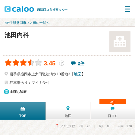
«岩手県盛岡市上太田の一覧へ
池田内科
3.45
2件
？
地図
岩手県盛岡市上太田弘法清水10番地3【
】
駐車場あり
マイナ受付
土曜も診療
2件
TOP
地図
口コミ
アクセス数 7月：
28
| 6月：
8
| 年間：
276