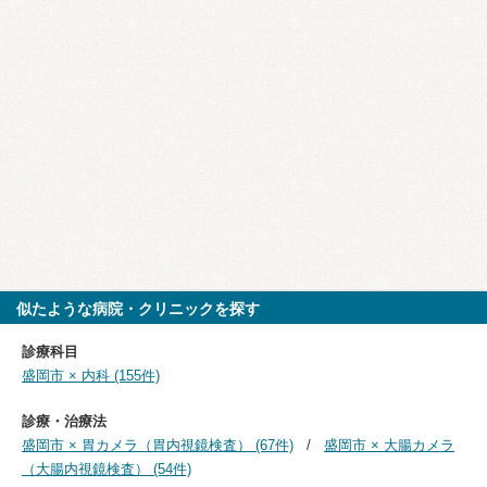
似たような病院・クリニックを探す
診療科目
盛岡市 × 内科 (155件)
診療・治療法
盛岡市 × 胃カメラ（胃内視鏡検査） (67件)
盛岡市 × 大腸カメラ
（大腸内視鏡検査） (54件)