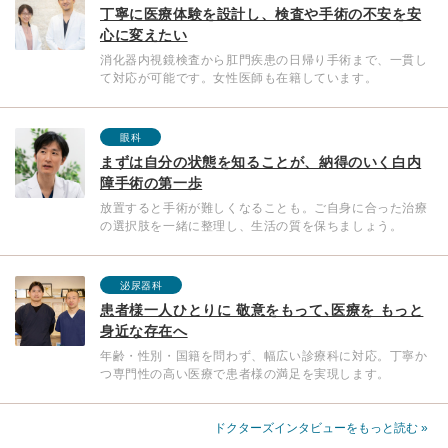
丁寧に医療体験を設計し、検査や手術の不安を安
心に変えたい
消化器内視鏡検査から肛門疾患の日帰り手術まで、一貫し
て対応が可能です。女性医師も在籍しています。
眼科
まずは自分の状態を知ることが、納得のいく白内
障手術の第一歩
放置すると手術が難しくなることも。ご自身に合った治療
の選択肢を一緒に整理し、生活の質を保ちましょう。
泌尿器科
患者様一人ひとりに 敬意をもって､医療を もっと
身近な存在へ
年齢・性別・国籍を問わず、幅広い診療科に対応。丁寧か
つ専門性の高い医療で患者様の満足を実現します。
ドクターズインタビューをもっと読む »