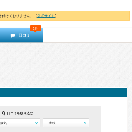
け付けておりません。【
公式サイト
】
2件
口コミ
口コミを絞り込む