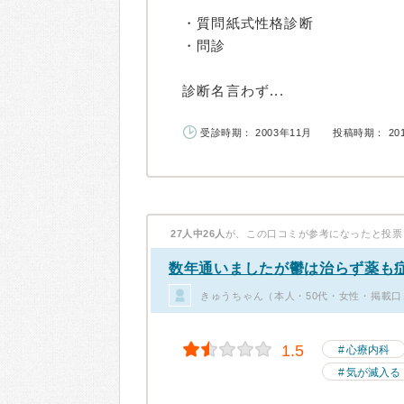
・質問紙式性格診断
・問診
診断名言わず...
受診時期： 2003年11月
投稿時期： 20
27人中26人
が、この口コミが参考になったと投票
数年通いましたが鬱は治らず薬も
きゅうちゃん（本人・50代・女性・掲載口
1.5
心療内科
気が滅入る