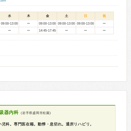
.com
水
木
金
土
日
祝
09:00-13:00
ー
09:00-13:00
09:00-13:00
09:00-13:00
ー
ー
ー
14:45-17:45
ー
ー
ー
吸器内科
(岩手県盛岡市松園)
小児科。専門医在籍。動悸・息切れ。通所リハビリ。