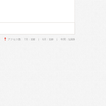
アクセス数 7月：
132
| 6月：
110
| 年間：
1,515