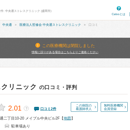
2件: 中央通ストレスクリニック (盛岡市)
Calooとは
中央通
医療法人哲修会 中央通ストレスクリニック
口コミ
この医療機関は閉院しました
情報に誤りがある場合はこちらよりご連絡ください
スクリニック
の口コミ・評判
この病院の
無料医療機関
2.01
？
口コミ
2
件
看護師求人
会員登録
二丁目10-20 メイプル中央ビル2F
【
地図
】
駐車場あり