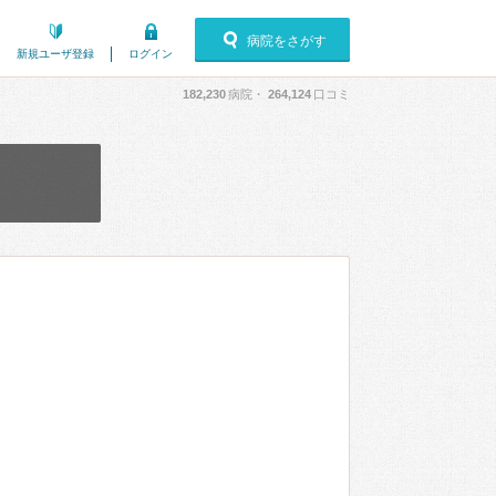
病院をさがす
新規ユーザ登録
ログイン
182,230
病院・
264,124
口コミ