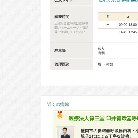
公式サイト
https://q8ycy.crayonsite
診療時間
月
火
正確な診療時間は医療機
ー
09:00-13:00
関のホームページ・電話
等で確認してください
ー
14:45-17:45
あり
駐車場
有料
管理医師
坂下 哲雄
近くの病院
医療法人禄三堂
臼井循環器呼
盛岡市の循環器呼吸器内科・
親子2代による丁寧な診療。