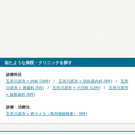
似たような病院・クリニックを探す
診療科目
五所川原市 × 内科 (24件)
五所川原市 × 消化器内科 (9件)
五所
川原市 × 胃腸科 (5件)
五所川原市 × 小児科 (12件)
五所川原市
× 放射線科 (5件)
診療・治療法
五所川原市 × 胃カメラ（胃内視鏡検査） (9件)