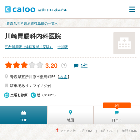
«青森県五所川原市敷島町の一覧へ
川崎胃腸科内科医院
五所川原駅（津軽五所川原駅）
十川駅
3.20
1件
？
地図
青森県五所川原市敷島町56【
】
駐車場あり
マイナ受付
土曜も診療
朝（8:30〜）
1件
TOP
地図
口コミ
アクセス数 7月：
82
| 6月：
71
| 年間：
536