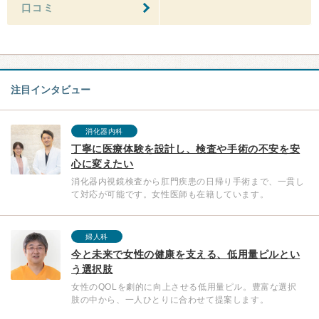
口コミ
注目インタビュー
消化器内科
丁寧に医療体験を設計し、検査や手術の不安を安
心に変えたい
消化器内視鏡検査から肛門疾患の日帰り手術まで、一貫し
て対応が可能です。女性医師も在籍しています。
婦人科
今と未来で女性の健康を支える、低用量ピルとい
う選択肢
女性のQOLを劇的に向上させる低用量ピル。豊富な選択
肢の中から、一人ひとりに合わせて提案します。