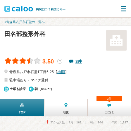
«青森県八戸市石堂の一覧へ
田名部整形外科
3.50
3件
？
地図
青森県八戸市石堂1丁目5-25【
】
駐車場あり
マイナ受付
土曜も診療
朝（8:30〜）
3件
TOP
地図
口コミ
アクセス数 7月：
161
| 6月：
104
| 年間：
1,917