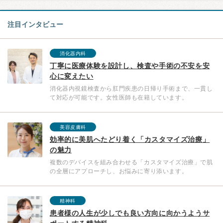
注目インタビュー
消化器内科
丁寧に医療体験を設計し、検査や手術の不安を安
心に変えたい
消化器内視鏡検査から肛門疾患の日帰り手術まで、一貫し
て対応が可能です。女性医師も在籍しています。
美容皮膚科
効率的に美肌へたどり着く「カスタマイズ治療」
の魅力
複数のデバイスを組み合わせる「カスタマイズ治療」で肌
の全層にアプローチし、お悩みに寄り添います。
精神科
患者様の人生が少しでも良い方向に向かうようサ