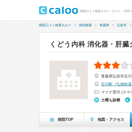
病院口コミ検索カルー - 口コミ・評判 
病院口コミ検索カルー
病院検索
青森県
弘前市
くどう内科 消化器・肝臓
青森県弘前市石川
石川駅（弘南鉄道
マイナ受付 (スマ
土曜も診療
病院TOP
地図・アクセス