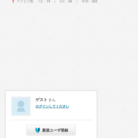
アクセス数 7月：
74
| 6月：
56
| 年間：
563
ゲスト
さん
ログインしてください
新規ユーザ登録