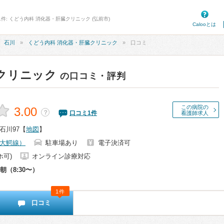
1件: くどう内科 消化器・肝臓クリニック (弘前市)
Calooとは
石川
くどう内科 消化器・肝臓クリニック
口コミ
クリニック
の口コミ・評判
この病院の
3.00
？
口コミ
1
件
看護師求人
石川97
【
地図
】
大鰐線）
駐車場あり
電子決済可
ホ可)
オンライン診療対応
朝（8:30〜）
1件
口コミ