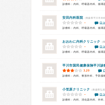
安田内科医院
(青森県平川市本町
－
口コ
診療科：内科、呼吸器内科、循環
おおわに内科クリニック
(
－
口コ
平川市国民健康保険平川診
3.20
診療科：内科、整形外科、予防接
小笠原クリニック
(青森県弘前
－
口コ
診療科：内科、消化器内科、外科