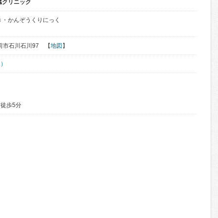
臓クリニック
き・かんぞうくりにっく
弘前市石川石川97 【
地図
】
線）
徒歩5分