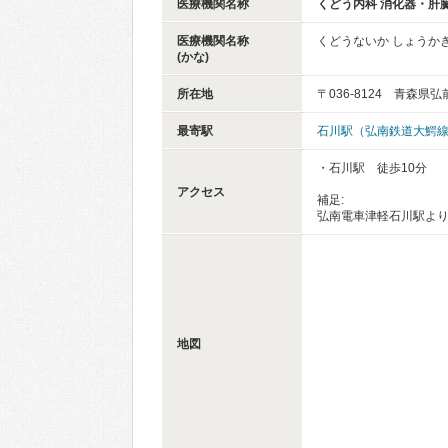
医療機関名称
くどう内科 消化器・肝
医療機関名称
くどうないか しょうか
(かな)
所在地
〒036-8124 青森県
最寄駅
石川駅（弘南鉄道大鰐
・石川駅 徒歩10分
アクセス
補足:
弘南電車津軽石川駅より
地図