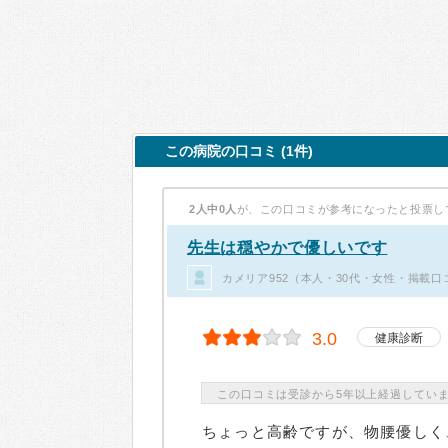
この病院の口コミ (1件)
2人中0人
が、この口コミが参考になったと投票し
先生は穏やかで優しいです
カメリア952（本人・30代・女性・掲載口
3.0
健康診断
この口コミは受診から5年以上経過してい
ちょっと高齢ですが、物腰優しく