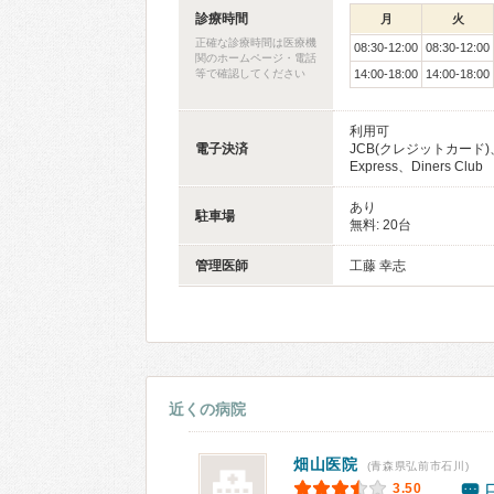
診療時間
月
火
正確な診療時間は医療機
08:30-12:00
08:30-12:00
関のホームページ・電話
等で確認してください
14:00-18:00
14:00-18:00
利用可
電子決済
JCB(クレジットカード)、
Express、Diners Club
あり
駐車場
無料: 20台
管理医師
工藤 幸志
近くの病院
畑山医院
(青森県弘前市石川)
3.50