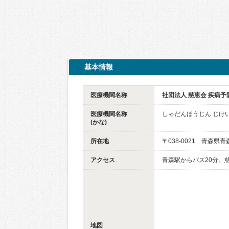
基本情報
医療機関名称
社団法人 慈恵会 疾病予
医療機関名称
しゃだんほうじん じけ
(かな)
所在地
〒038-0021 青森県
アクセス
青森駅からバス20分。
地図