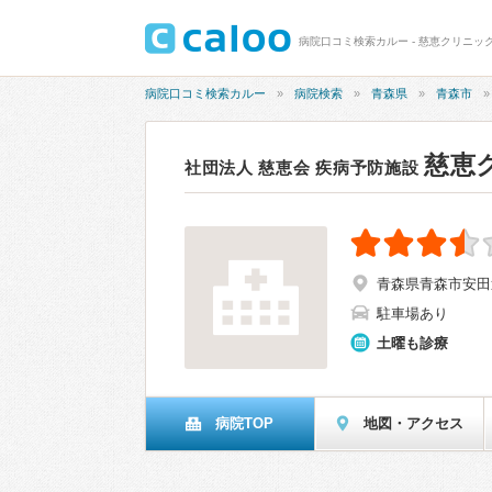
病院口コミ検索カルー - 慈恵クリニック
病院口コミ検索カルー
病院検索
青森県
青森市
慈恵
社団法人 慈恵会 疾病予防施設
青森県青森市安田近
駐車場あり
土曜も診療
病院TOP
地図・アクセス