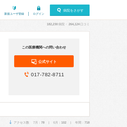
病院をさがす
新規ユーザ登録
ログイン
182,230
病院・
264,124
口コミ
この医療機関への問い合わせ
公式サイト
017-782-8711
アクセス数 7月：
78
| 6月：
102
| 年間：
718