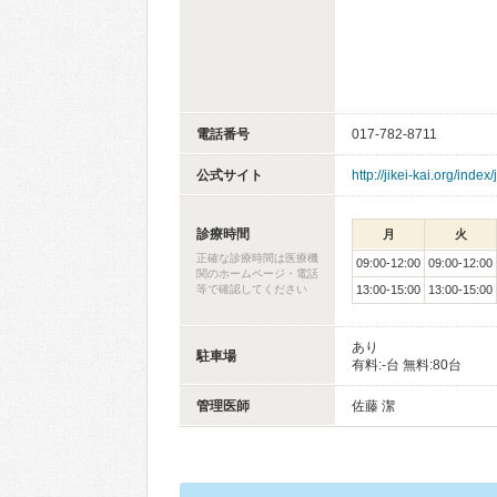
電話番号
017-782-8711
公式サイト
http://jikei-kai.org/index/j
診療時間
月
火
正確な診療時間は医療機
09:00-12:00
09:00-12:00
関のホームページ・電話
等で確認してください
13:00-15:00
13:00-15:00
あり
駐車場
有料:-台 無料:80台
管理医師
佐藤 潔