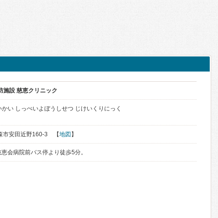
防施設 慈恵クリニック
いかい しっぺいよぼうしせつ じけいくりにっく
青森市安田近野160-3 【
地図
】
慈恵会病院前バス停より徒歩5分。