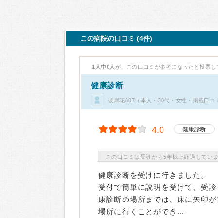
この病院の口コミ (4件)
1人中0人
が、この口コミが参考になったと投票し
健康診断
彼岸花807（本人・30代・女性・掲載口コ
4.0
健康診断
この口コミは受診から5年以上経過してい
健康診断を受けに行きました。
受付で簡単に説明を受けて、受診
康診断の場所までは、床に矢印が
場所に行くことができ...