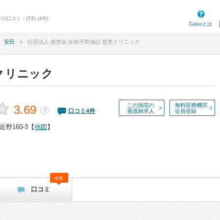
の口コミ・評判 (4件)
Calooとは
安田
社団法人 慈恵会 疾病予防施設 慈恵クリニック
クリニック
この病院の
無料医療機関
3.69
？
口コミ
4
件
看護師求人
会員登録
野160-3
【
地図
】
4件
口コミ