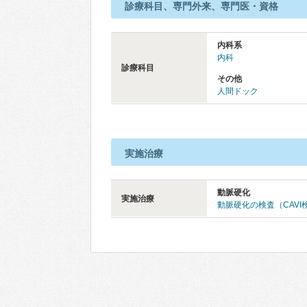
診療科目、専門外来、専門医・資格
内科系
内科
診療科目
その他
人間ドック
実施治療
動脈硬化
実施治療
動脈硬化の検査（CAVI