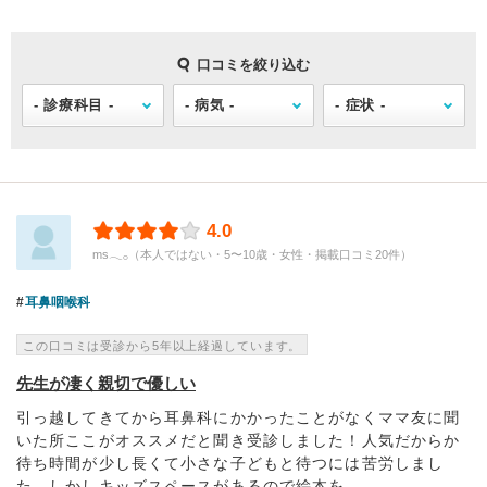
口コミを絞り込む
4.0
ms𓂃𓂂（本人ではない・5〜10歳・女性・掲載口コミ20件）
耳鼻咽喉科
この口コミは受診から5年以上経過しています。
先生が凄く親切で優しい
引っ越してきてから耳鼻科にかかったことがなくママ友に聞
いた所ここがオススメだと聞き受診しました！人気だからか
待ち時間が少し長くて小さな子どもと待つには苦労しまし
た。しかしキッズスペースがあるので絵本を...