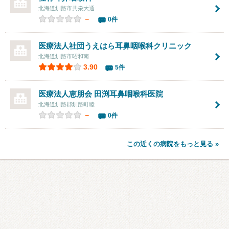
北海道釧路市共栄大通
－
0件
医療法人社団
うえはら耳鼻咽喉科クリニック
北海道釧路市昭和南
3.90
5件
医療法人恵朋会
田渕耳鼻咽喉科医院
北海道釧路郡釧路町睦
－
0件
この近くの病院をもっと見る »