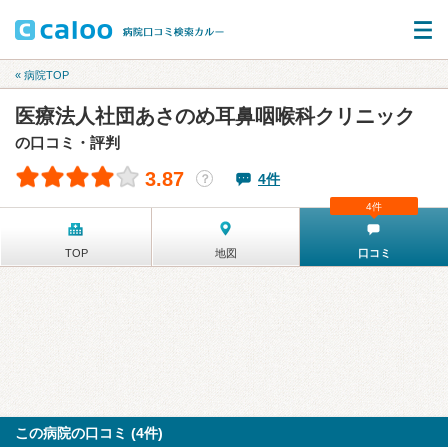
« 病院TOP
医療法人社団あさのめ耳鼻咽喉科クリニック
の口コミ・評判
3.87
4件
？
4件
TOP
地図
口コミ
この病院の口コミ (4件)