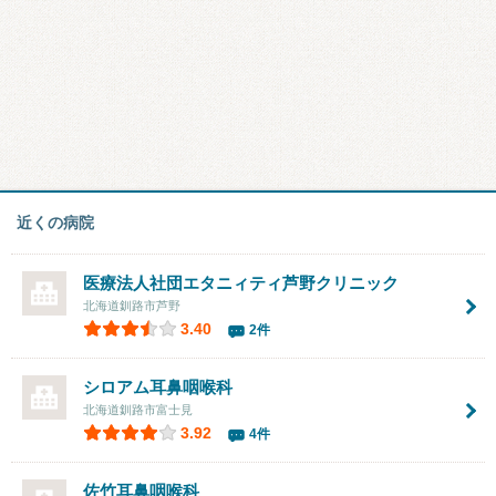
近くの病院
医療法人社団
エタニィティ芦野クリニック
北海道釧路市芦野
3.40
2件
シロアム耳鼻咽喉科
北海道釧路市富士見
3.92
4件
佐竹耳鼻咽喉科