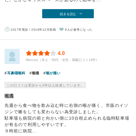
続きを読む
2017年受診 / 2019年12月投稿
8人が参考になった
4.0
Mercury（本人・50代・女性・掲載口コミ14件）
耳鼻咽喉科
喉痛
喉が痛い
この口コミは受診から5年以上経過しています。
喉痛
先週から食べ物を飲み込む時に右側の喉が痛く、市販のイソ
ジンで嗽をしても変わらない為受診しました。
駐車場も病院の前と向かい側に10台程止められる臨時駐車場
が有るので利用しやすいです。
９時前に病院...