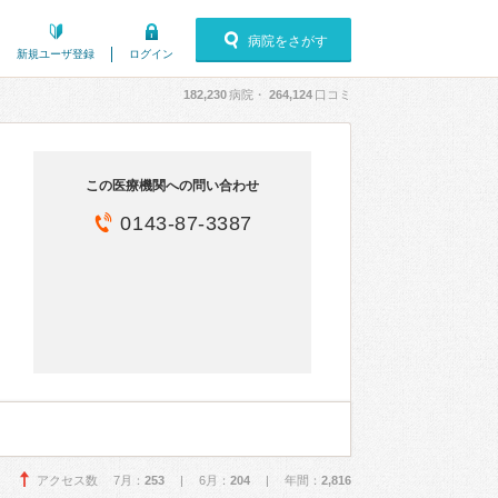
病院をさがす
新規ユーザ登録
ログイン
182,230
病院・
264,124
口コミ
この医療機関への問い合わせ
0143-87-3387
アクセス数 7月：
253
| 6月：
204
| 年間：
2,816