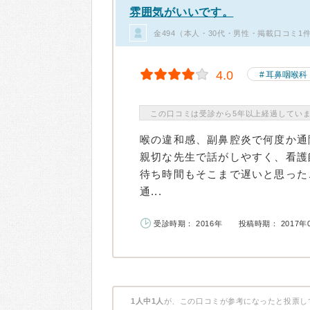
雰囲気がいいです。
金494（本人・30代・男性・掲載口コミ1
4.0
耳鼻咽喉科
この口コミは受診から5年以上経過してい
喉の違和感、副鼻腔炎で何度か通
親切な先生で話がしやすく、看護
待ち時間もそこまで遅いと思った
通...
受診時期： 2016年
投稿時期： 2017年
1人中1人
が、この口コミが参考になったと投票し