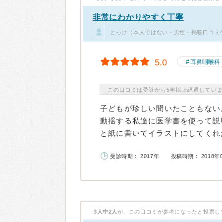
非常にわかりやすく丁寧
とっけ（本人ではない・男性・掲載口コミ
5.0
耳鼻咽喉科
この口コミは受診から5年以上経過してい
子どもが珍しい聞いたこともない
動揺する私達に医学書を使って説
と紙に書いてイラストにしてくれた
受診時期： 2017年
投稿時期： 2018年
3人中2人
が、この口コミが参考になったと投票し