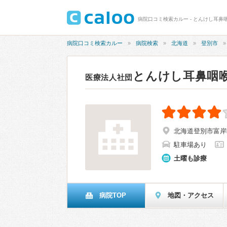
病院口コミ検索カルー - とんけし耳鼻
病院口コミ検索カルー
病院検索
北海道
登別市
とんけし耳鼻咽
医療法人社団
北海道登別市富岸
駐車場あり
土曜も診療
病院TOP
地図・アクセス