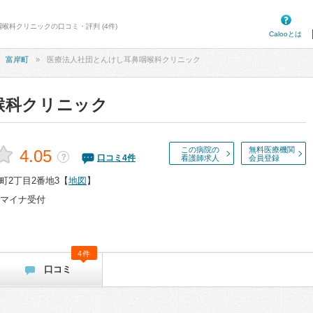
咽喉科クリニックの口コミ・評判 (4件)
Calooとは
富岸町
医療法人社団とんけし耳鼻咽喉科クリニック
喉科クリニック
この病院の
無料医療機関
4.05
？
口コミ
4
件
看護師求人
会員登録
町2丁目2番地3
【
地図
】
マイナ受付
4件
口コミ