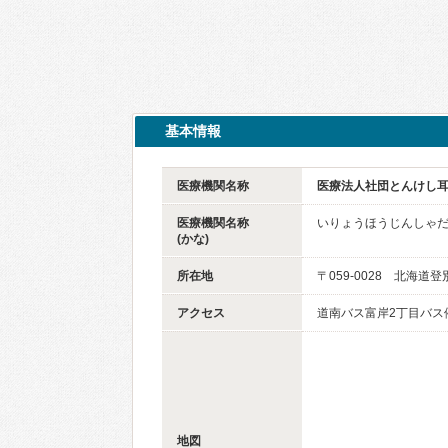
基本情報
医療機関名称
医療法人社団とんけし
医療機関名称
いりょうほうじんしゃだ
(かな)
所在地
〒059-0028 北海道
アクセス
道南バス富岸2丁目バス
地図