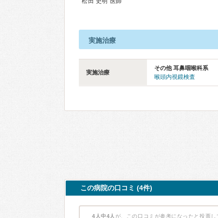
松田 史明 医師
実施治療
その他 耳鼻咽喉科系
実施治療
喉頭内視鏡検査
この病院の口コミ (4件)
4人中4人
が、この口コミが参考になったと投票し