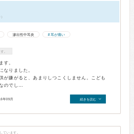
件）
滲出性中耳炎
耳が痛い
ます。
ます。
になりました。
供が嫌がると、あまりしつこくしません。こども
のでし...
16年09月
続きを読む
しています。