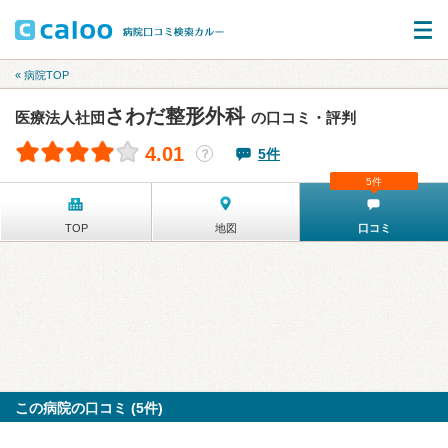
« 病院TOP
さわだ整形外科
医療法人社団
の口コミ・評判
4.01
5件
？
5件
TOP
地図
口コミ
この病院の口コミ (5件)