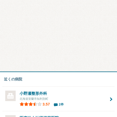
近くの病院
小野瀬整形外科
北海道室蘭市知利別町
3.57
2件