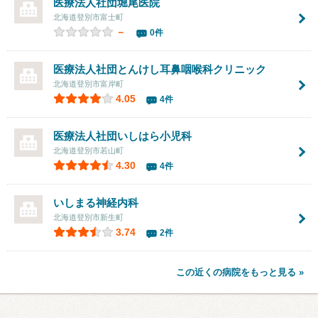
医療法人社団
堀尾医院
北海道登別市富士町
－
0件
医療法人社団
とんけし耳鼻咽喉科クリニック
北海道登別市富岸町
4.05
4件
医療法人社団いしはら小児科
北海道登別市若山町
4.30
4件
いしまる神経内科
北海道登別市新生町
3.74
2件
この近くの病院をもっと見る »