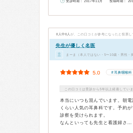
受診時期： 2017年11月
投稿時期： 20
8人中8人
が、この口コミが参考になったと投票し
先生が優しく名医
まーま（本人ではない・5〜10歳・男性・
5.0
耳鼻咽喉科
この口コミは受診から5年以上経過してい
本当にいつも混んでいます。朝電
くらい人気の耳鼻科です。予約が
診察を受けられます。
なんといっても先生と看護婦さ...