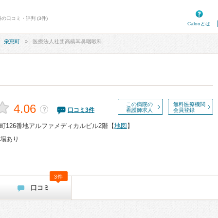
の口コミ・評判 (3件)
Calooとは
栄恵町
医療法人社団高橋耳鼻咽喉科
この病院の
無料医療機関
4.06
？
口コミ
3
件
看護師求人
会員登録
町126番地アルファメディカルビル2階
【
地図
】
場あり
3件
口コミ