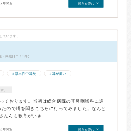
17年01月
続きを読む
しています。
性・掲載口コミ3件）
滲出性中耳炎
耳が痛い
ます。
なっております。当初は総合病院の耳鼻咽喉科に通
ったので噂を聞きこちらに行ってみました。なんと
んんも教育がいき...
16年02月
続きを読む