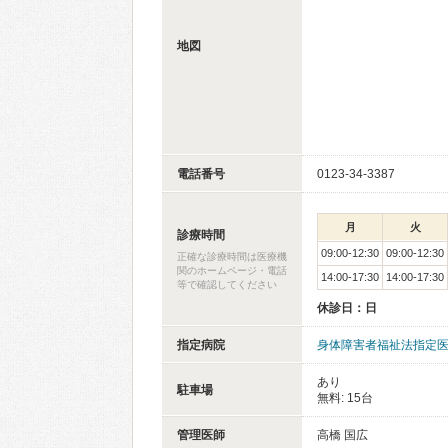
地図
電話番号
0123-34-3387
月
火
診療時間
09:00-12:30
09:00-12:30
正確な診療時間は医療機
関のホームページ・電話
14:00-17:30
14:00-17:30
等で確認してください
休診日：日
指定病院
身体障害者福祉法指定
あり
駐車場
無料: 15台
管理医師
高橋 国広