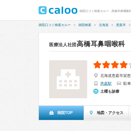
病院口コミ検索カルー - 高橋耳鼻咽喉科
病院口コミ検索カルー
病院検索
北海道
恵庭市
高橋耳鼻咽喉科
医療法人社団
北海道恵庭市栄恵
恵庭駅
駐車
土曜も診療
病院TOP
地図・アクセス