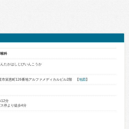
咽喉科
だんたかはしじびいんこうか
道恵庭市栄恵町126番地アルファメディカルビル2階 【
地図
】
12分
ス停より徒歩4分