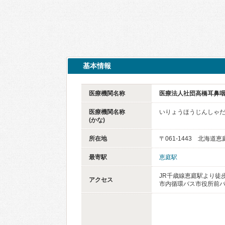
基本情報
医療機関名称
医療法人社団高橋耳鼻
医療機関名称
いりょうほうじんしゃ
(かな)
所在地
〒061-1443 北海
最寄駅
恵庭駅
JR千歳線恵庭駅より徒歩
アクセス
市内循環バス市役所前バ