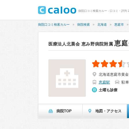
病院口コミ検索カルー - 口コミ・評判 2
病院口コミ検索カルー
病院検索
北海道
恵庭市
恵庭
医療法人北晨会 恵み野病院附属
北海道恵庭市黄金
恵庭駅
駐車
土曜も診療
病院TOP
地図・アクセス