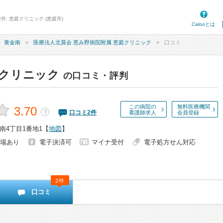
件: 恵庭クリニック (恵庭市)
Calooとは
黄金南
医療法人北晨会 恵み野病院附属 恵庭クリニック
口コミ
クリニック
の口コミ・評判
この病院の
無料医療機関
3.70
？
口コミ
2
件
看護師求人
会員登録
南4丁目1番地1
【
地図
】
場あり
電子決済可
マイナ受付
電子処方せん対応
2件
口コミ