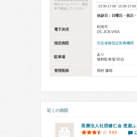
関のホームページ・電話
13:30-17:00
13:30-17:00
等で確認してください
休診日：日曜日・祝日
利用可
電子決済
DC.JCB.VISA.
指定病院
労災保険指定医療機関
あり
駐車場
無料駐車場:50台
管理医師
岡村 廉晴
近くの病院
医療法人社団健仁会 恵庭
3.63