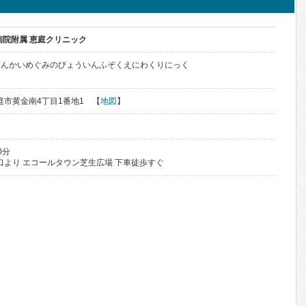
病院附属 恵庭クリニック
しんかいめぐみのびょういんふぞくえにわくりにっく
恵庭市黄金南4丁目1番地1 【
地図
】
0分
口より エコールタウン芝生広場 下車徒歩すぐ