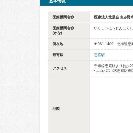
基本情報
医療機関名称
医療法人北晨会 恵み野
医療機関名称
いりょうほうじんほく
(かな)
所在地
〒061-1409 北海道
最寄駅
恵庭駅
千歳線恵庭駅より徒歩2
アクセス
<エコバス>JR恵庭駅東
地図