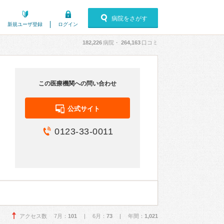
病院をさがす
新規ユーザ登録
ログイン
182,226
病院・
264,163
口コミ
この医療機関への問い合わせ
公式サイト
0123-33-0011
アクセス数 7月：
101
| 6月：
73
| 年間：
1,021