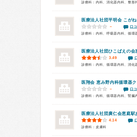
診療科：内科、消化器内科、整形
医療法人社団平明会
こがね
－
口コ
診療科：内科、呼吸器内科、循環
医療法人社団ひこばえの会
3.49
医翔会
恵み野内科循環器ク
－
口コ
診療科：内科、循環器内科、腎臓
医療法人社団廣仁会恵庭駅
4.14
診療科：皮膚科