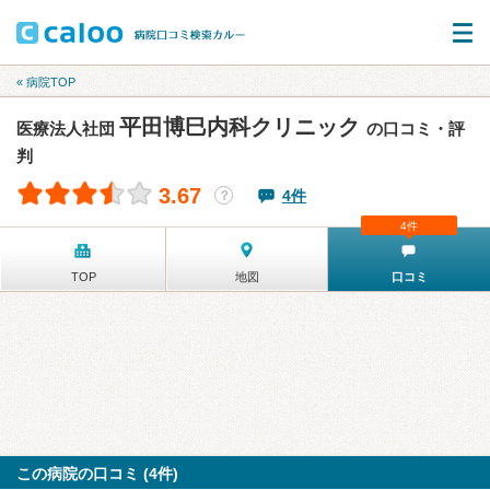
« 病院TOP
平田博巳内科クリニック
医療法人社団
の口コミ・評
判
3.67
4件
？
4件
TOP
地図
口コミ
この病院の口コミ (4件)