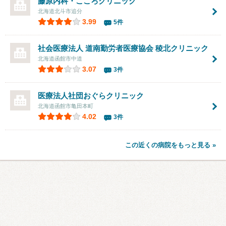
藤原内科・こころクリニック
北海道北斗市追分
3.99
5件
社会医療法人 道南勤労者医療協会 稜北クリニック
北海道函館市中道
3.07
3件
医療法人社団おぐらクリニック
北海道函館市亀田本町
4.02
3件
この近くの病院をもっと見る »