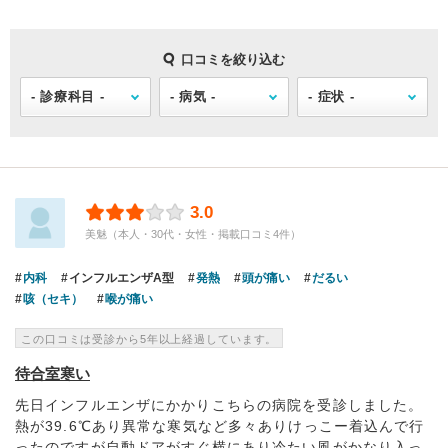
口コミを絞り込む
3.0
美魅（本人・30代・女性・掲載口コミ4件）
内科
インフルエンザA型
発熱
頭が痛い
だるい
咳（セキ）
喉が痛い
この口コミは受診から5年以上経過しています。
待合室寒い
先日インフルエンザにかかりこちらの病院を受診しました。
熱が39.6℃あり異常な寒気など多々ありけっこー着込んで行
ったのですが自動ドアがすぐ横にあり冷たい風がかなり入っ