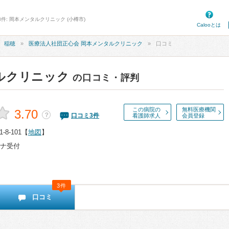
件: 岡本メンタルクリニック (小樽市)
Calooとは
稲穂
医療法人社団正心会 岡本メンタルクリニック
口コミ
ルクリニック
の口コミ・評判
この病院の
無料医療機関
3.70
？
口コミ
3
件
看護師求人
会員登録
8-101
【
地図
】
ナ受付
3件
口コミ