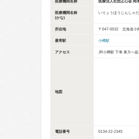
医療機関名称
医療法人社団正心会 岡
医療機関名称
いりょうほうじんしゃ
(かな)
所在地
〒047-0032 北海道小
最寄駅
小樽駅
アクセス
JR小樽駅 下車 東方へ徒
地図
電話番号
0134-22-2345