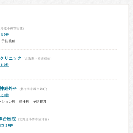
北海道小樽市稲穂)
ミ0件
、予防接種
クリニック
(北海道小樽市稲穂)
ミ0件
脳神経外科
(北海道小樽市錦町)
ミ0件
ーション科、精神科、予防接種
洋台医院
(北海道小樽市望洋台)
口コミ6件