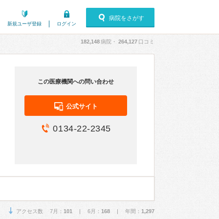
病院をさがす
新規ユーザ登録
ログイン
182,148
病院・
264,127
口コミ
この医療機関への問い合わせ
公式サイト
0134-22-2345
アクセス数 7月：
101
| 6月：
168
| 年間：
1,297