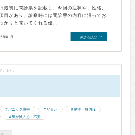
は最初に問診票を記載し、今回の症状や、性格、
項目があり、診察時には問診票の内容に沿ってお
かりと聞いてくれる優...
25年01月
続きを読む
ています。
）
パニック障害
だるい
動悸・息切れ
気が滅入る・不安
ます。