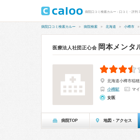
病院口コミ検索カルー - 口コミ・評判 3
病院口コミ検索カルー
病院検索
北海道
小樽市
岡本メンタ
医療法人社団正心会
北海道小樽市稲穂1-
小樽駅
マイ
女医
病院TOP
地図・アクセス