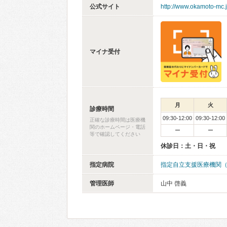
公式サイト
http://www.okamoto-mc.
マイナ受付
月
火
診療時間
09:30-12:00
09:30-12:00
正確な診療時間は医療機
関のホームページ・電話
ー
ー
等で確認してください
休診日：土・日・祝
指定病院
指定自立支援医療機関
管理医師
山中 啓義