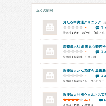
近くの病院
おたる中央通クリニック
(
－
口コ
診療科：内科、精神科、心療内科
医療法人社団
世良心療内科
－
口コ
診療科：精神科、心療内科
医療法人たんぽぽ会 島田
－
口コ
診療科：脳神経外科、リハビリテ
医療法人社団
ウェルネス望
3.96
診療科：内科、心療内科