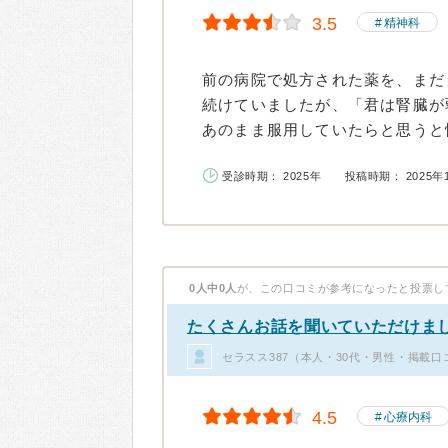
3.5
精神科
前の病院で処方された薬を、まだ
続けていましたが、「君は腎臓が
あのまま服用していたらと思うと怖
受診時期： 2025年
投稿時期： 2025年
0人中0人
が、この口コミが参考になったと投票し
たくさんお話を聞いていただけま
セラスス387（本人・30代・男性・掲載口
4.5
心療内科