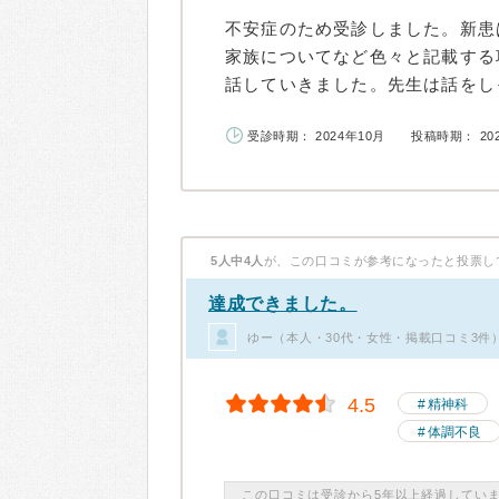
不安症のため受診しました。新患
家族についてなど色々と記載する
話していきました。先生は話をしっ
受診時期： 2024年10月
投稿時期： 20
5人中4人
が、この口コミが参考になったと投票し
達成できました。
ゆー（本人・30代・女性・掲載口コミ3件
4.5
精神科
体調不良
この口コミは受診から5年以上経過してい