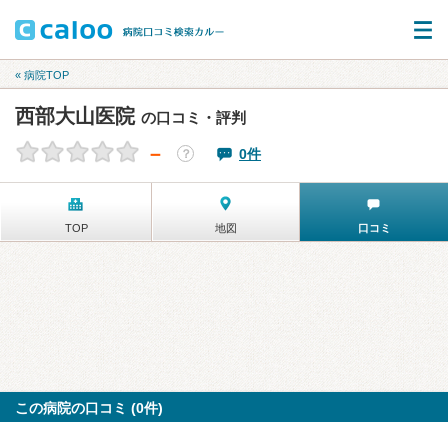
« 病院TOP
西部大山医院
の口コミ・評判
－
0件
？
TOP
地図
口コミ
この病院の口コミ (0件)