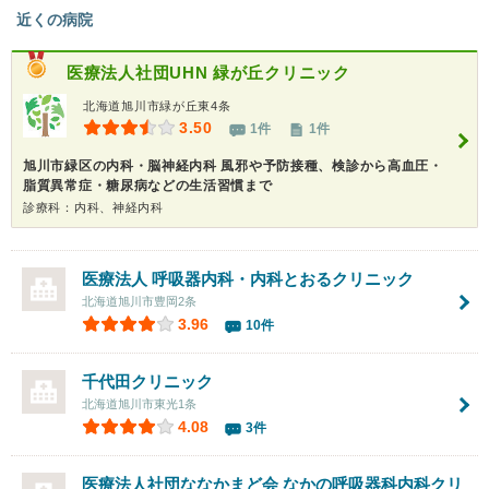
近くの病院
医療法人社団UHN
緑が丘クリニック
北海道旭川市緑が丘東4条
3.50
1件
1件
旭川市緑区の内科・脳神経内科 風邪や予防接種、検診から高血圧・
脂質異常症・糖尿病などの生活習慣まで
診療科：内科、神経内科
医療法人 呼吸器内科・内科とおるクリニック
北海道旭川市豊岡2条
3.96
10件
千代田クリニック
北海道旭川市東光1条
4.08
3件
医療法人社団ななかまど会
なかの呼吸器科内科クリ