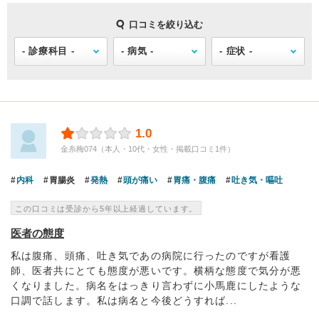
口コミを絞り込む
1.0
金糸梅074（本人・10代・女性・掲載口コミ1件）
内科
胃腸炎
発熱
頭が痛い
胃痛・腹痛
吐き気・嘔吐
この口コミは受診から5年以上経過しています。
医者の態度
私は腹痛、頭痛、吐き気であの病院に行ったのですが看護
師、医者共にとても態度が悪いです。横柄な態度で気分が悪
くなりました。病名をはっきり言わずに小馬鹿にしたような
口調で話します。私は病名と今後どうすれば...