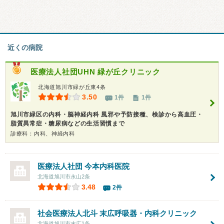
近くの病院
医療法人社団UHN
緑が丘クリニック
北海道旭川市緑が丘東4条
3.50
1件
1件
旭川市緑区の内科・脳神経内科 風邪や予防接種、検診から高血圧・
脂質異常症・糖尿病などの生活習慣まで
診療科：内科、神経内科
医療法人社団
今本内科医院
北海道旭川市永山2条
3.48
2件
社会医療法人北斗
末広呼吸器・内科クリニック
北海道旭川市末広1条