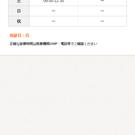
土
09:00-12:30
ー
日
ー
ー
祝
ー
ー
休診日：日
正確な診療時間は医療機関のHP・電話等でご確認ください